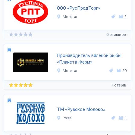
ООО «РусПродТорг»
Москва
3
0 отзывов
Производитель вяленой рыбы
«Планета Ферм»
Москва
20
1 отзыв
ТМ «Рузское Молоко»
Руза
3