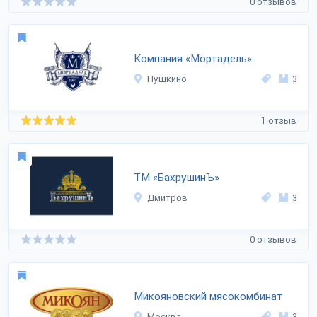
0 отзывов
Компания «Мортадель»
Пушкино
3
1 отзыв
ТМ «БахрушинЪ»
Дмитров
3
0 отзывов
Микояновский мясокомбинат
Москва
3