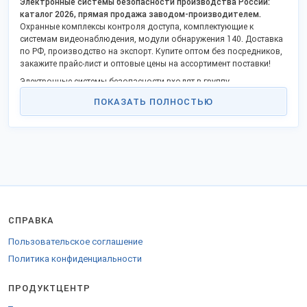
Электронные системы безопасности производства России:
каталог 2026, прямая продажа заводом-производителем.
Охранные комплексы контроля доступа, комплектующие к
системам видеонаблюдения, модули обнаружения 140. Доставка
по РФ, производство на экспорт. Купите оптом без посредников,
закажите прайс-лист и оптовые цены на ассортимент поставки!
Электронные системы безопасности входят в группу
промышленной продукции, объединенной под названием
ПОКАЗАТЬ ПОЛНОСТЬЮ
"Системы контроля и управления доступом" (сокращенное СКУД).
Единый российский регулирующий регламент — ГОСТ Р 51241-
2008. Индустрия производства стандартизирована и
международными, общепринятыми решениями тех или иных
задач:
применение EIA-485 (RS-485) для передачи данных между
контроллерами и ПО;
применение интерфейсов Wiegand или 1-Wire для передачи
идентификационной информации контроллеру СКУД и других.
СПРАВКА
Системы контроля управления «Страж»; видеокамеры
сверхчеткого разрешения; видеосерверы и устройства
Пользовательское соглашение
регистрации; считыватели карт дальнего действия и электронные
Политика конфиденциальности
кабинеты; системы диспетчеризации — неполный ассортимент
представленных наименований продукции.
ПРОДУКТЦЕНТР
Цены без накруток посредников, продажа по прайсу