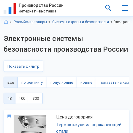
Производство России
интернет—выставка
Российские товары
Системы охраны и безопасности
Электронны
Электронные системы
безопасности производства России
Показать фильтр
всё
по рейтингу
популярные
новые
показать на карте
48
100
300
Цена договорная
Термокожухи из нержавеющей
стали