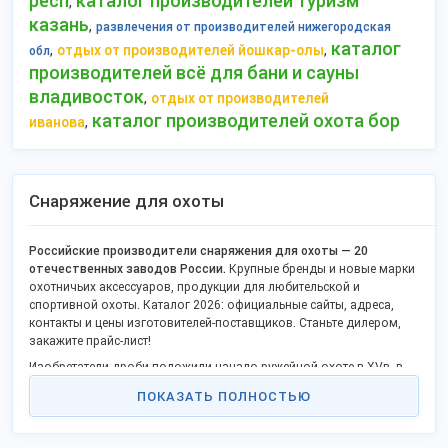
респ
каталог производителей туризм
,
казань
,
развлечения от производителей нижегородская
каталог
,
,
отдых от производителей йошкар-олы
обл
производителей всё для бани и сауны
владивосток
,
отдых от производителей
каталог производителей охота бор
,
иванова
Снаряжение для охоты
Российские производители снаряжения для охоты — 20
отечественных заводов России.
Крупные бренды и новые марки
охотничьих аксессуаров, продукции для любительской и
спортивной охоты. Каталог 2026: официальные сайты, адреса,
контакты и цены изготовителей-поставщиков. Станьте дилером,
закажите прайс-лист!
Изобретатели дроби положили начало ружейной охоте в XVв. в
промышленно-развитых городах западных стран. В России же
ПОКАЗАТЬ ПОЛНОСТЬЮ
ружейная охота применялась для охоты за птицами (вытеснив
соколиную, а также лук и стрелы) только с XVII века. Сегодня в
России охотничья деятельность регулируется ФЗ № 209. Где также