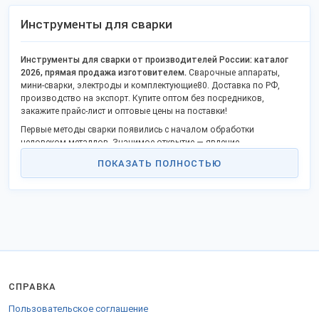
Инструменты для сварки
Инструменты для сварки от производителей России: каталог
2026, прямая продажа изготовителем.
Сварочные аппараты,
мини-сварки, электроды и комплектующие80. Доставка по РФ,
производство на экспорт. Купите оптом без посредников,
закажите прайс-лист и оптовые цены на поставки!
Первые методы сварки появились с началом обработки
человеком металлов. Значимое открытие — явление
электрической дуги, способствующее появлению электросварки,
ПОКАЗАТЬ ПОЛНОСТЬЮ
совершил русский ученый Василий Петров в 1802г. Советские же
ученые первыми произвели сварку в условиях глубокого вакуума
в космосе в 1969г.
Сегодня известны свыше 150 сварочных процессов. Сварка
металлов классифицируется ГОСТ 19521-74.
Сварочный аппарат «Форсаж-201АД» для аргонодуговой сварки,
однофазный инверторный сварочный аппарат «Форсаж-180» для
ручной электродуговой сварки — неполный каталог
представленного сварочного оборудования. Выставка
СПРАВКА
пополняется новыми оптовыми предложениями.
Пользовательское соглашение
В каталоге продукция новых и популярных брендов. Качество