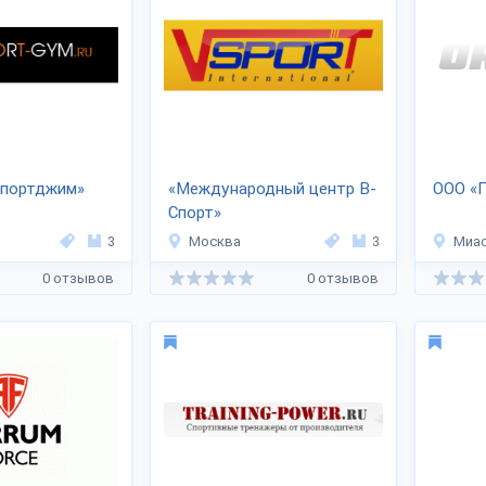
Спортджим»
«Международный центр В-
ООО «
Спорт»
3
Москва
3
Миа
0 отзывов
0 отзывов