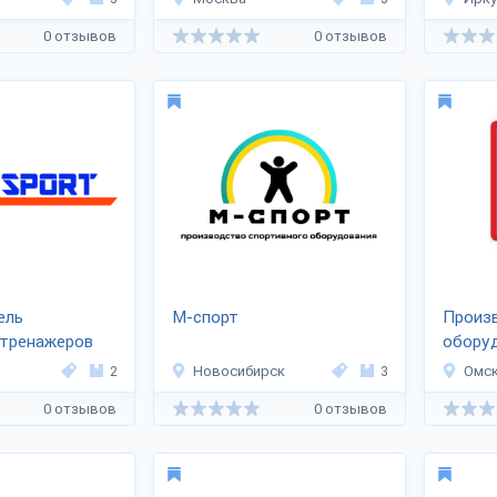
0 отзывов
0 отзывов
ель
М-спорт
Произв
 тренажеров
обору
Кидс
2
Новосибирск
3
Омс
0 отзывов
0 отзывов