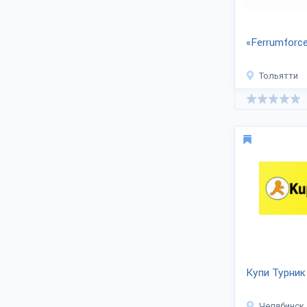
Производители приглашают к
сотрудничеству оптовых заказчиков,
дистрибьюторов в регионах. С целью
«Ferrumforc
купить спорттовары оптом, обсудить
цены или скачать прайс — свяжитесь с
Тольятти
менеджерами на их страницах.
Адреса, сайты в закладке «Контакты».
Купи Турник
Челябинск