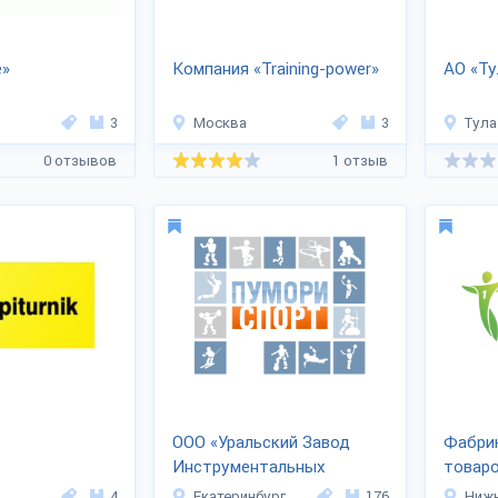
e»
Компания «Training-power»
АО «Ту
3
Москва
3
Тула
0 отзывов
1 отзыв
ООО «Уральский Завод
Фабри
Инструментальных
товар
Систем»
«Absol
4
Екатеринбург
176
Нижн