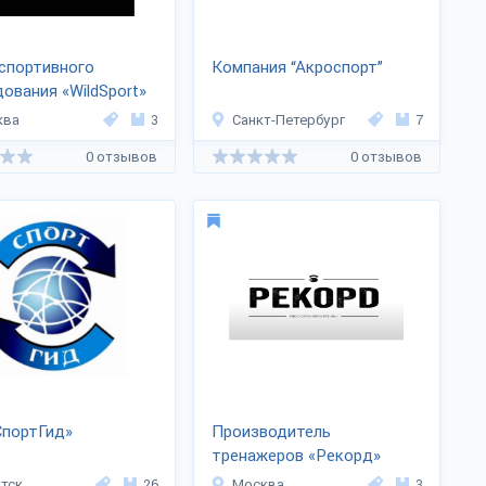
спортивного
Компания “Акроспорт”
ования «WildSport»
ква
3
Санкт-Петербург
7
0 отзывов
0 отзывов
СпортГид»
Производитель
тренажеров «Рекорд»
тск
26
Москва
3