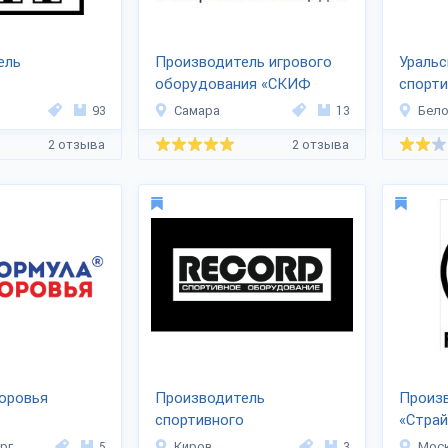
ель
Производитель игрового
Уральс
оборудования «СКИФ
спорти
ия «Дешевле
ПРО»
«ARMS
93
Самара
13
Бело
2 отзыва
2 отзыва
оровья
Производитель
Произ
спортивного
«Страй
оборудования «RECORD»
рг
5
Киров
3
Мос