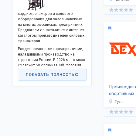
кардиотренажеров и силового
оборудования для залов налажено
на многих российских предприятиях.
Предлагаем ознакомиться с интернет-
каталогом
производителей силовых
тренажеров
.
Раздел представлен предприятиями,
наладившими производство на
территории России. В 2026-м г. список
содержит 50 организаций. Условия
продажи оптом — договорные.
ПОКАЗАТЬ ПОЛНОСТЬЮ
Уточняйте наличие артикула и
стоимость доставки транспортными
Производит
компаниями.
спортивных
Силовые тренажеры — спортивное
«DEXsport»
оборудование, предназначенное для
Тула
профессионального, любительского,
домашнего спорта. Преимущества
использования силовых тренажеров
— тренировка разнообразных мышц,
разнообразие моделей и
аксессуаров, надёжность.