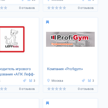
0 отзывов
0 отзывов
одитель игрового
Компания «Profigym»
дования «АПК Лефф-
к
3
Москва
3
0 отзывов
0 отзывов