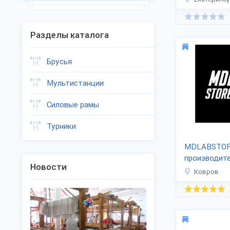
Разделы каталога
Брусья
Мультистанции
Силовые рамы
Турники
MDLABSTOR
производит
Новости
спортинвен
Ковров