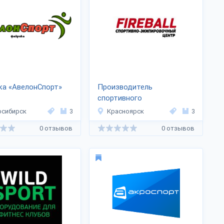
ка «АвелонСпорт»
Производитель
спортивного
оборудования «Firebal»
осибирск
3
Красноярск
3
0 отзывов
0 отзывов