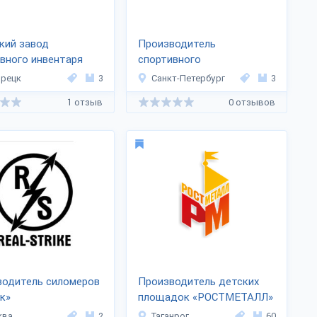
кий завод
Производитель
вного инвентаря
спортивного
»
оборудования «FOREMAN»
рецк
3
Санкт-Петербург
3
1 отзыв
0 отзывов
водитель силомеров
Производитель детских
к»
площадок «РОСТМЕТАЛЛ»
ква
2
Таганрог
60