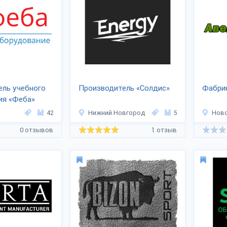
ель учебного
Производитель «Солдис»
Фабри
ия «Феба»
42
Нижний Новгород
5
Нов
0 отзывов
1 отзыв