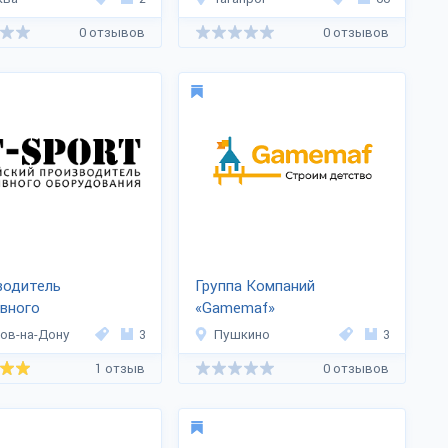
0 отзывов
0 отзывов
водитель
Группа Компаний
вного
«Gamemaf»
ования «RT-Sport»
ов-на-Дону
3
Пушкино
3
1 отзыв
0 отзывов