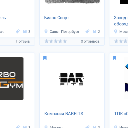
ель
Бизон Спорт
Завод 
оборуд
ия «SPARTA»
ск
3
Санкт-Петербург
2
Мос
1 отзыв
0 отзывов
Компания BARFITS
ТПК «
3
Москва
3
Ирку