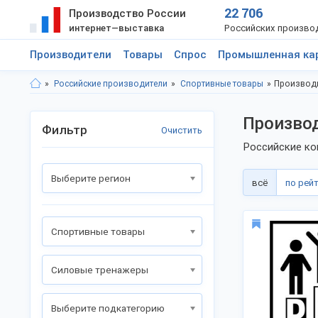
22 706
Производство России
интернет—выставка
Российских произво
Производители
Товары
Спрос
Промышленная ка
Российские производители
Спортивные товары
Производи
Производ
Фильтр
Очистить
Российские ко
Выберите регион
всё
по рей
Спортивные товары
Силовые тренажеры
Выберите подкатегорию