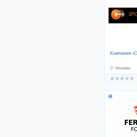
Разновидности оборудования:
уличные
многофункциональные комплексы
скамьи
грузоблочные машины
свободного веса
стойки
шведские стенки и турники
штанги
Компания «
вертикальная тяга и др. категории.
Доступно комплексное оснащение
Москва
тренажерных залов, фитнес-клубов.
Выпускаются также гантели, грифы,
диски и пр. инвентарь силовых
тренировок и упражнений.
Сертификаты прилагаются.
Известные заводы-поставщики:
ООО «КАПИТАН»
«ЛЕНСПОРТ»
Фабрика «АвелонСпорт»
ТПК «СпортГид»
MB Barbell
«Absolute Champion» и пр.