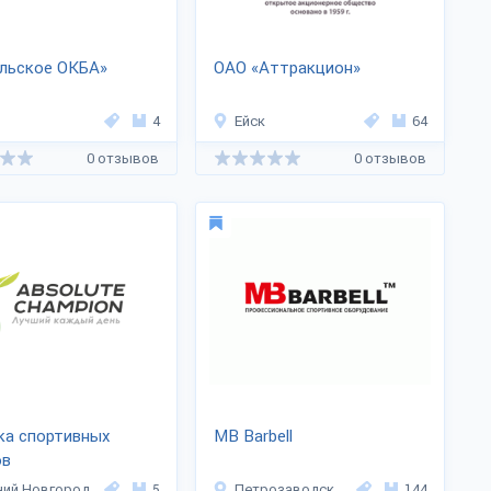
льское ОКБА»
ОАО «Аттракцион»
4
Ейск
64
0 отзывов
0 отзывов
ка спортивных
MB Barbell
ов
uteChampion»
ий Новгород
5
Петрозаводск
144