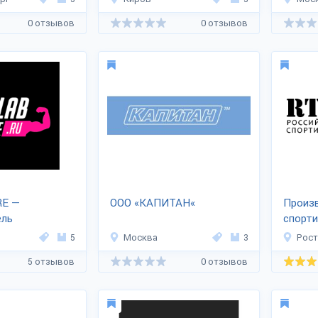
0 отзывов
0 отзывов
E —
ООО «КАПИТАН«
Произ
ель
спорти
таря
оборуд
5
Москва
3
Рост
5 отзывов
0 отзывов