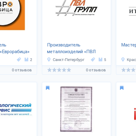
ель
Производитель
Масте
«Еврорабица»
металлоизделий «ПВЛ
-ГРУПП»
2
Санкт-Петербург
5
Кра
0 отзывов
0 отзывов