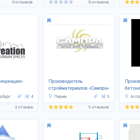
0 отзывов
0 отзывов
Рекреация»
Производитель
Произв
стройматериалов «Сампра»
бетона
рбург
4
Пермь
5
Астр
2 отзыва
5 отзывов