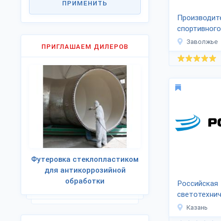
ПРИМЕНИТЬ
Производит
спортивного
оборудован
Заволжье
ПРИГЛАШАЕМ ДИЛЕРОВ
не найдешь»
Футеровка стеклопластиком
для антикоррозийной
обработки
Российская
светотехни
компания «
Казань