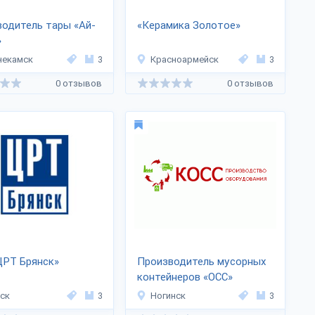
одитель тары «Ай-
«Керамика Золотое»
»
некамск
3
Красноармейск
3
0 отзывов
0 отзывов
ЦРТ Брянск»
Производитель мусорных
контейнеров «ОСС»
ск
3
Ногинск
3