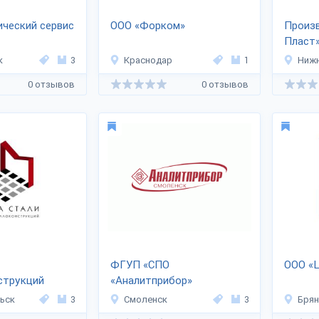
ческий сервис
ООО «Форком»
Произв
Пласт
к
3
Краснодар
1
Ниж
0 отзывов
0 отзывов
ФГУП «СПО
ООО «
струкций
«Аналитприбор»
АЛИ»
ьск
3
Смоленск
3
Брян