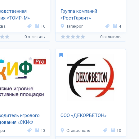
водственная
Группа компаний
ния «ТОИР-М»
«РостГарант»
ква
10
Таганрог
4
0 отзывов
0 отзывов
одитель игрового
ООО «ДЕКОРБЕТОН»
дования «СКИФ
ара
13
Ставрополь
10