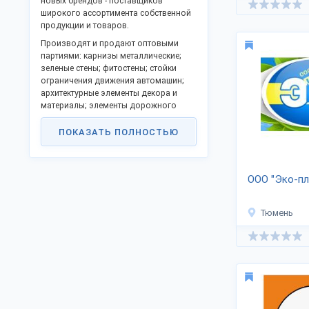
новых брендов - поставщиков
широкого ассортимента собственной
продукции и товаров.
Производят и продают оптовыми
партиями: карнизы металлические;
зеленые стены; фитостены; стойки
ограничения движения автомашин;
архитектурные элементы декора и
материалы; элементы дорожного
строительства и т.д., без торговых
накруток перекупщиков по прайсу
ПОКАЗАТЬ ПОЛНОСТЬЮ
изготовителя — до 70% дешевле
розницы.
Каталог 2026 содержит контактные
ООО "Эко-пл
данные, официальные сайты.
Заказывайте оптом напрямую с
фабрики или завода, становитесь
Тюмень
партнером в своём городе.
Российские производственные фирмы
активно поддерживают программу
импортозамещения и модернизации,
предлагают взаимовыгодное
партнерство.
Оптовые поставки во все регионы РФ,