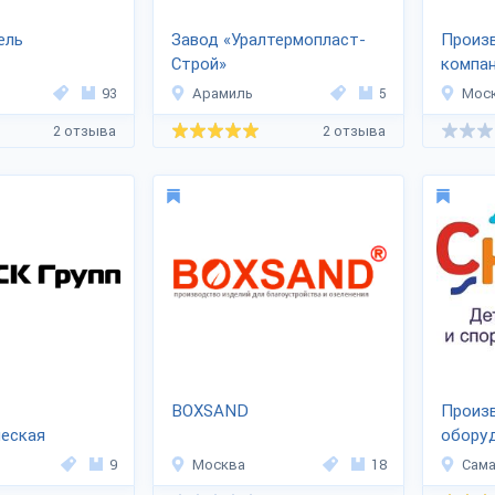
ель
Завод «Уралтермопласт-
Произ
Строй»
компа
ия «Дешевле
93
Арамиль
5
Мос
2 отзыва
2 отзыва
BOXSAND
Произв
ческая
обору
РСК ГРУПП»
ПРО»
9
Москва
18
Сам