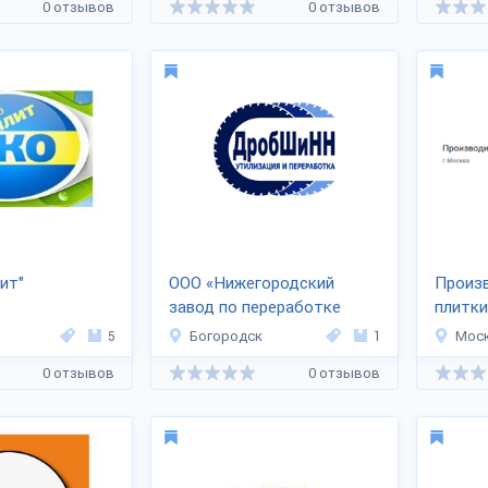
0 отзывов
0 отзывов
ит"
ООО «Нижегородский
Произ
завод по переработке
плитк
РТИ»
5
Богородск
1
Мос
0 отзывов
0 отзывов