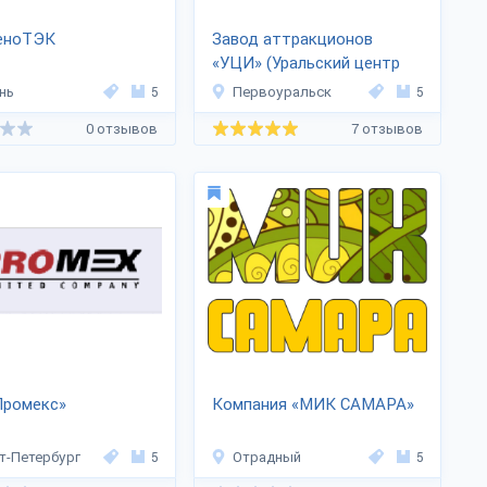
еноТЭК
Завод аттракционов
«УЦИ» (Уральский центр
инноваций)
нь
5
Первоуральск
5
0 отзывов
7 отзывов
Промекс»
Компания «МИК САМАРА»
т-Петербург
5
Отрадный
5