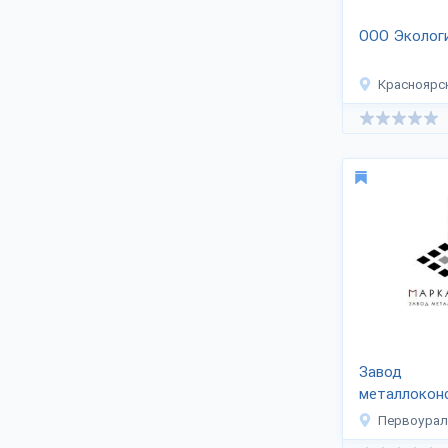
ООО Экологи
Красноярс
Завод
металлокон
«МАРКА СТ
Первоурал