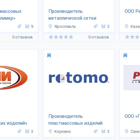
тмассовых
Производитель
ООО Р
олимер»
металлической сетки
«Кворум 17»
9
Ярославль
3
Каза
0 отзывов
0 отзывов
Производитель
ООО «
их изделий»
пластмассовых изделий
«Рóтомо»
3
Коркино
3
Санк