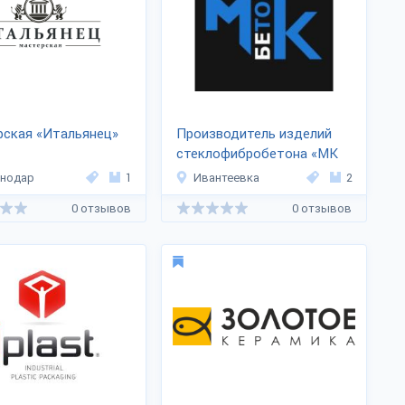
рская «Итальянец»
Производитель изделий
стеклофибробетона «МК
Бетон»
снодар
1
Ивантеевка
2
0 отзывов
0 отзывов