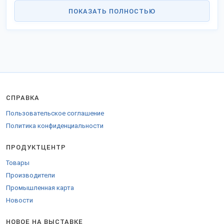
Станьте дилером или оптовым партнёром в своём крае. Ускорьте
ПОКАЗАТЬ ПОЛНОСТЬЮ
процесс импортозамещения и модернизации промышленности
РФ и получайте выгоду сотрудничества без посредников.
Заказы отправляем во все города Российской Федерации,
таможенного союза и за границу.
СПРАВКА
Пользовательское соглашение
Политика конфиденциальности
ПРОДУКТЦЕНТР
Товары
Производители
Промышленная карта
Новости
НОВОЕ НА ВЫСТАВКЕ