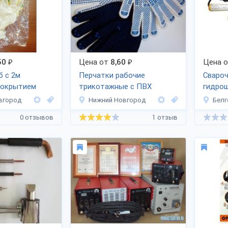
50
₽
Цена от
8,60
₽
Цена 
б с 2м
Перчатки рабочие
Свароч
покрытием
трикотажные с ПВХ
гидро
м
вгород
Нижний Новгород
Белг
0 отзывов
1 отзыв