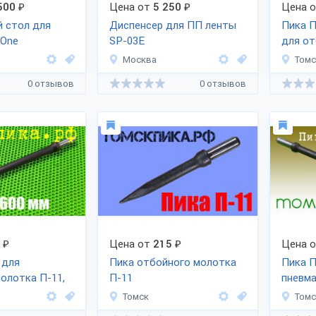
500
₽
Цена от
5 250
₽
Цена 
 стол для
Диспенсер для ПП ленты
Пика П
-One
SP-03E
для о
МОП
Москва
Томс
0 отзывов
0 отзывов
₽
Цена от
215
₽
Цена 
 для
Пика отбойного молотка
Пика П
олотка П-11,
П-11
пневм
отбойн
Томск
Томс