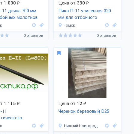
от
1 000
₽
Цена от
390
₽
-11 длина 700 мм
Пика П-11 усиленная 320
тбойных молотков
мм для отбойного
молотка
к
Томск
0 отзывов
0 отзывов
от
1 115
₽
Цена от
12
₽
-11
Черенок березовый D25
атического
ого молотка 800 мм
к
Нижний Новгород