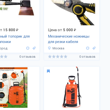
от
15 800
₽
Цена от
5 000
₽
ный топорик для
Механические ножницы
шпонки
для резки кабеля
ород
Москва
0 отзывов
0 отзывов