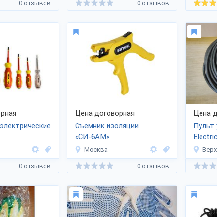
0 отзывов
0 отзывов
рная
Цена договорная
Цена д
электрические
Съемник изоляции
Пульт 
«СИ-6АМ»
Electri
Москва
Верх
0 отзывов
0 отзывов