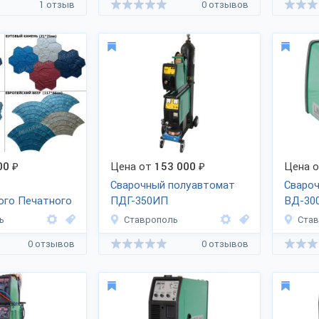
1 отзыв
0 отзывов
00
₽
Цена от
153 000
₽
Цена 
Сварочный полуавтомат
Сваро
ого Печатного
ПДГ-350ИП
ВД-30
ь
Ставрополь
Ста
0 отзывов
0 отзывов