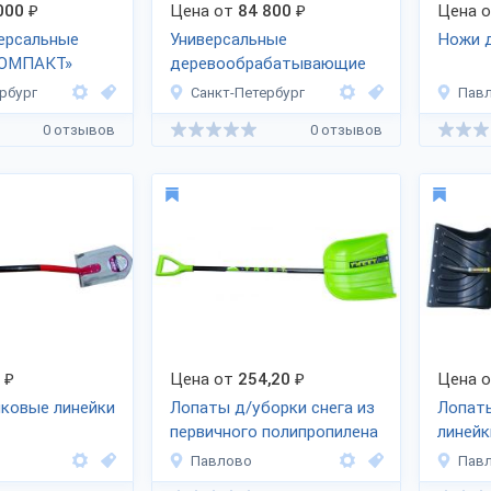
000
₽
Цена от
84 800
₽
Цена 
ерсальные
Универсальные
Ножи 
ОМПАКТ»
деревообрабатывающие
станки «ЗУБР» ДОС-250
рбург
Санкт-Петербург
Пав
0 отзывов
0 отзывов
₽
Цена от
254,20
₽
Цена 
ковые линейки
Лопаты д/уборки снега из
Лопат
первичного полипропилена
линей
Павлово
Пав