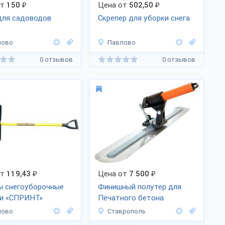
от
150
₽
Цена от
502,50
₽
для садоводов
Скрепер для уборки снега
лово
Павлово
0 отзывов
0 отзывов
от
119,43
₽
Цена от
7 500
₽
ы снегоуборочные
Финишный полутер для
ки «СПРИНТ»
Печатного бетона
лово
Ставрополь