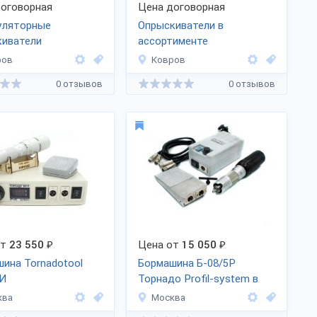
оговорная
Цена договорная
уляторные
Опрыскиватели в
киватели
ассортименте
ров
Ковров
0 отзывов
0 отзывов
от
23 550
₽
Цена от
15 050
₽
ина Tornadotool
Бормашина Б-08/5Р
0И
Торнадо Profil-system в
комплект
ква
Москва