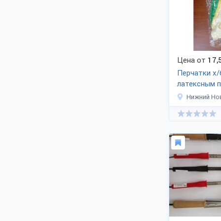
изношенного инструментария.
Рынок инструментов для
строительства поделили между собой
бренды из Европы, США и Японии,
названия которых известны любому
строителю. Российский продукт также
не отстает, показывая ежегодно рост
Цена от
17,
продаж оптом на 8-9%. Растет
Перчатки х/
качество отечественного
латексным 
инструментария, цены остаются
доступными, ниже стоимости
Люкс,эконо
Нижний Но
европейского и американского.
Купить ручной инструмент для
строительства и ремонта недорого -
значит обратиться напрямую к
изготовителю. Заводы предлагают
комплексное оснащение и поставки
режущего, плотницкого
профессионально инструмента в
строительные компании, магазины.
Телефоны, официальные сайты
заводов на каждом стенде Выставки
на вкладке "Контакты". Доставка в
регионы РФ, на экспорт в страны СНГ