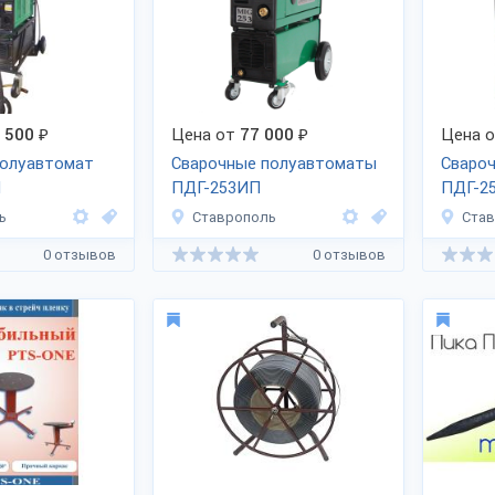
 500
₽
Цена от
77 000
₽
Цена 
полуавтомат
Сварочные полуавтоматы
Сваро
П
ПДГ-253ИП
ПДГ-2
ь
Ставрополь
Ста
0 отзывов
0 отзывов