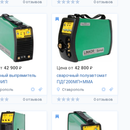
0 отзывов
0 отзывов
от
42 900
₽
Цена от
42 800
₽
чный выпрямитель
сварочный полуавтомат
0ИП
ПДГ200МП+ММА
врополь
Ставрополь
0 отзывов
0 отзывов