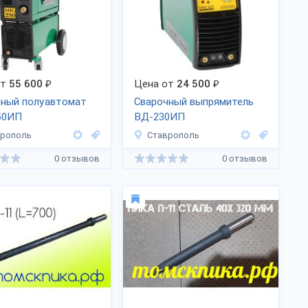
от
55 600
₽
Цена от
24 500
₽
чный полуавтомат
Сварочный выпрямитель
50ИП
ВД-230ИП
врополь
Ставрополь
0 отзывов
0 отзывов