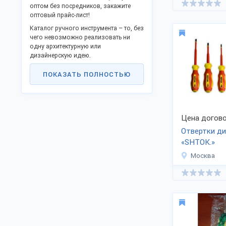
оптом без посредников, закажите
оптовый прайс-лист!
Каталог ручного инструмента – то, без
чего невозможно реализовать ни
одну архитектурную или
дизайнерскую идею.
Строительный инструмент известен не
ПОКАЗАТЬ ПОЛНОСТЬЮ
одно тысячелетие, приобретя к XXI
веку всевозможные формы и
очертания, реализовывая
широчайший комплекс задач.
Сегодня магазины предлагают
Цена догово
профессиональные инструменты и
Отвертки ди
наборы для:
слесарно-монтажных, столярных
«SHTOK.»
работ;
Москва
сварки, отделки и т.д.
Инструменты для строительных работ,
для ремонта квартиры или дома
лучше приобретать новыми, а не б/у.
По статистике, не менее 30%
несчастных случаев при работах
происходит из-за использования