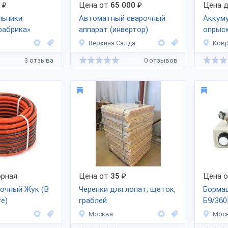
₽
Цена от
65 000
₽
Цена д
льники
Автоматный сварочный
Аккум
фабрика»
аппарат (инвертор)
опрыс
Верхняя Салда
Ков
3 отзыва
0 отзывов
рная
Цена от
35
₽
Цена 
очный Жук (В
Черенки для лопат, щеток,
Бормаш
е)
граблей
Б9/36
Москва
Мос