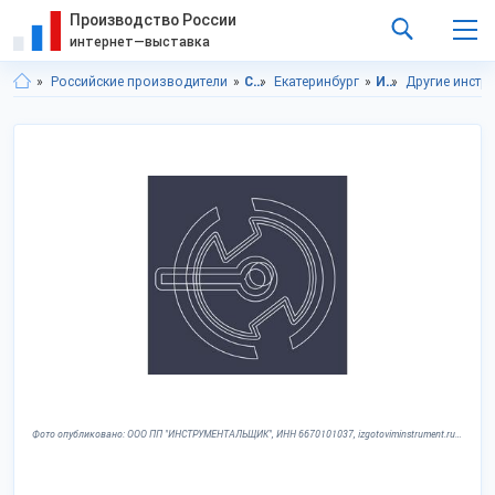
Производство России
интернет—выставка
Российские производители
Свердловская область
Екатеринбург
Инструменты
Другие инстр
Фото опубликовано: ООО ПП "ИНСТРУМЕНТАЛЬЩИК", ИНН 6670101037, izgotoviminstrument.ru ©