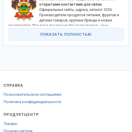
открытыми контактами для связи.
Официальные сайты, адреса, каталог
2026.
Производители продуктов питания, фруктов и
детских товаров, крупные бренды и новые
предприятия. Продажа продукции без посредников, цены
дешевле импорта. Станьте дилером!
ПОКАЗАТЬ ПОЛНОСТЬЮ
Краснодарский край — юг России. День рождения края — 13
сентября 1937 года. Столица региона — город Краснодар.
Население края в общем составляет 5,3 млн. человек.
Краснодарский край — одно из старейших мест по добыче нефти в
России. Также в недрах: запасы природного газа, железных руд,
мрамора, каменной соли, гипса и других материалов
строительного назначения.
В основе экономики лежит промышленный и агропромышленный
СПРАВКА
комплексы.
Пищевая отрасль занимает первое место по объему выпускаемой
Пользовательское соглашение
продукции; далее идет электроэнергетика, топливная отрасль,
Политика конфиденциальности
машиностроение, производство строительных материалов. На
химическую и лесную производственную отрасль приходится
ПРОДУКТЦЕНТР
малая доля. Доля производителей одежды и другой продукции
легкой промышленности невелика.
Товары
Особенность экономики Краснодарского края — высокий уровень
Производители