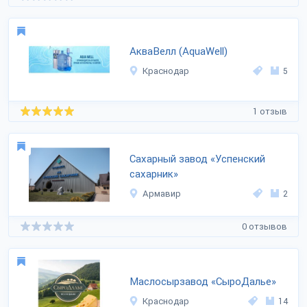
АкваВелл (AquaWell)
Краснодар
5
1 отзыв
Сахарный завод «Успенский
сахарник»
Армавир
2
0 отзывов
Маслосырзавод «СыроДалье»
Краснодар
14