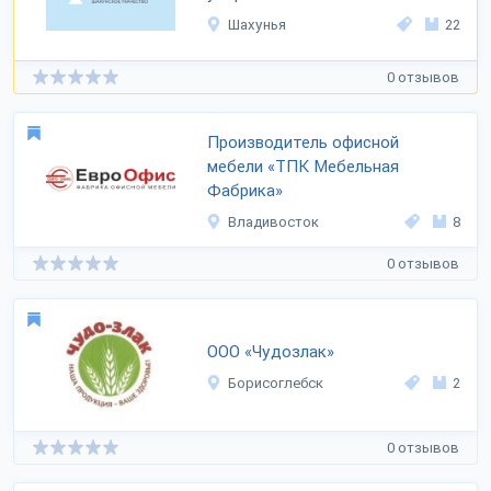
Шахунья
22
0 отзывов
Производитель офисной
мебели «ТПК Мебельная
Фабрика»
Владивосток
8
0 отзывов
ООО «Чудозлак»
Борисоглебск
2
0 отзывов