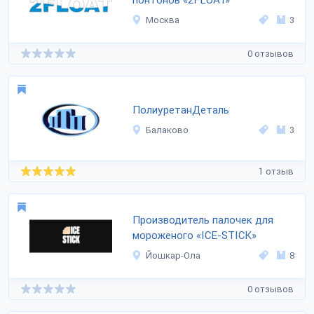
понтонов «2FLOAT»
Москва
3
0 отзывов
ПолиуретанДеталь
Балаково
3
1 отзыв
Производитель палочек для
мороженого «ICE-STICK»
Йошкар-Ола
8
0 отзывов