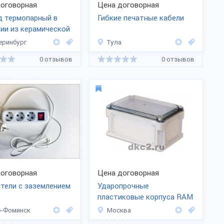
оговорная
Цена договорная
д термопарный в
Гибкие печатные кабели
ии из керамической
еринбург
Тула
0 отзывов
0 отзывов
оговорная
Цена договорная
тели с заземлением
Ударопрочные
пластиковые корпуса RAM
box
о-Фоминск
Москва