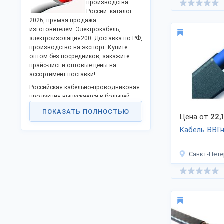
производства
России: каталог
2026, прямая продажа
изготовителем. Электрокабель,
электроизоляция200. Доставка по РФ,
производство на экспорт. Купите
оптом без посредников, закажите
прайс-лист и оптовые цены на
ассортимент поставки!
Российская кабельно-проводниковая
продукция выпускается в большей
части для потребностей внутреннего
ПОКАЗАТЬ ПОЛНОСТЬЮ
рынка и выпуск зависит от
Цена от
22,
внутреннего спроса, обусловленного
Кабель ВВГн
темпами развития экономики РФ.
Кабельная продукция отечественных
производителей конкурентоспособна
Санкт-Пете
и занимает 85% рынка.
Потребители 90% выпускаемых
кабелей и проводов:
Энергетическая отрасль;
Автомобильная отрасль;
Связь.