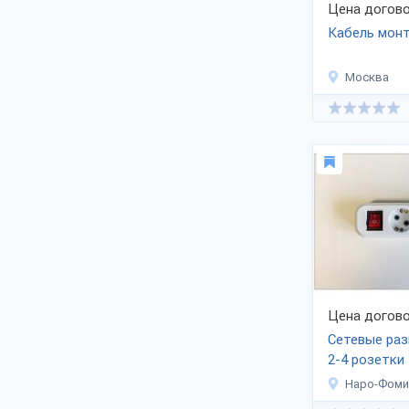
предложениям.
Цена догово
В каталоге интернет-выставки вы
Кабель мо
найдете только российскую кабельно-
проводниковую продукцию:
монтажные кабели и провода, кабели
Москва
с изоляцией из этиленпропиленовой
резины, кабеленесущие системы и
другие виды подобных товаров.
Станьте дилером компании,
связавшись с производителями -
продавцами своей продукции по
контактам, представленным на сайте.
Заводы ищут дилеров, партнеров из
строительной отрасли, предлагают
комплексные поставки в розничные
магазины.
Цена догово
Сетевые раз
2-4 розетки
Наро-Фоми