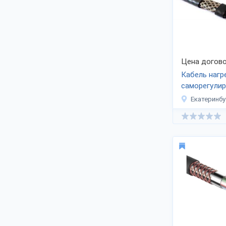
По статистике, в этих отраслях спрос
на кабельнопроводниковую
продукцию увеличивается ежегодно
на 12-15%.
Постоянный рост спроса в России на:
Силовые кабели,
Цена догово
Оптические кабели для СКС,
Самонесущие провода.
Кабель нагр
саморегули
Заказы на кабельную продукцию
выпускается заводами в Северо-
Екатеринбу
Западном (15%), Центральном (45%) и
Приволжском округах (26%). Доли
кабельной продукции, выпускаемой
заводами в других регионах, меньше.
Ассортиментный перечень кабельно-
проводниковой продукции у ведущих
производителей достигает 300 и
свыше наименований, клиенты —
представители производственных
предприятий. Товар сертифицирован,
с высокими техническими
характеристиками, составляя
уверенную конкуренцию зарубежным