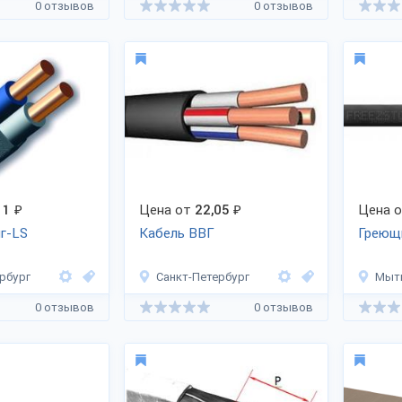
0 отзывов
0 отзывов
в пластмассовой оболочке
11
₽
Цена от
22,05
₽
Цена 
г-LS
Кабель ВВГ
Греющ
рбург
Санкт-Петербург
Мыт
0 отзывов
0 отзывов