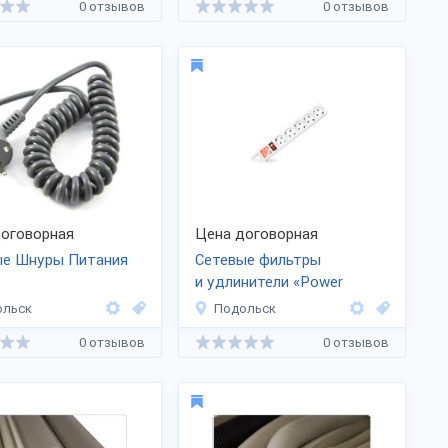
0 отзывов
0 отзывов
оговорная
Цена договорная
ые Шнуры Питания
Сетевые фильтры
и удлинители «Power
Cube»/»Сила в Кубе»
ольск
Подольск
0 отзывов
0 отзывов