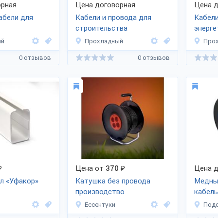
рная
Цена договорная
Цена д
абели для
Кабели и провода для
Кабели
строительства
энерге
ый
Прохладный
Про
0 отзывов
0 отзывов
₽
Цена от
370
₽
Цена д
л «Уфакор»
Катушка без провода
Медны
производство
кабель
Ессентуки
Под