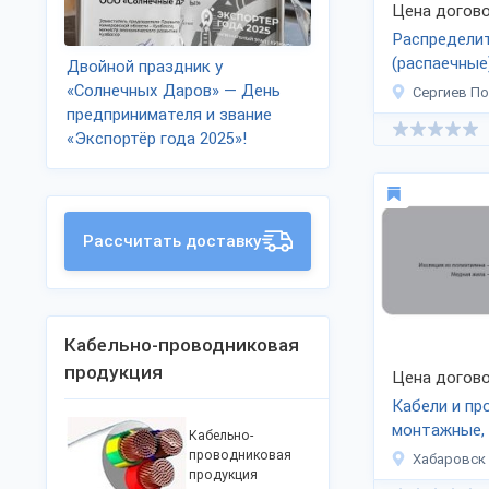
Цена догово
Распредели
(распаечные
Двойной праздник у
коробки
«Солнечных Даров» — День
Сергиев П
предпринимателя и звание
«Экспортёр года 2025»!
Рассчитать доставку
Кабельно-проводниковая
продукция
Цена догово
Кабели и пр
монтажные,
Кабельно-
с пластмасс
проводниковая
Хабаровск
продукция
изоляцией