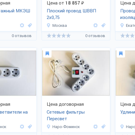
рная
Цена от
18 857
₽
Цена д
нтажный МКЭШ
Плоский провод ШВВП
Прово
2х0,75
изоляц
нити
Москва
Екат
0 отзывов
0 отзывов
рная
Цена договорная
Цена д
ветвители на
Сетевые фильтры
Удлини
Пересвет
нск
Наро-Фоминск
Нар