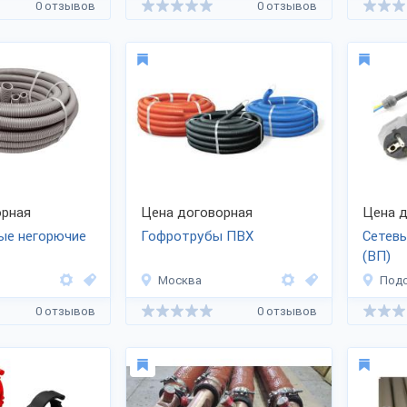
0 отзывов
0 отзывов
рная
Цена договорная
Цена д
ые негорючие
Гофротрубы ПВХ
Сетев
(ВП)
Москва
Под
0 отзывов
0 отзывов