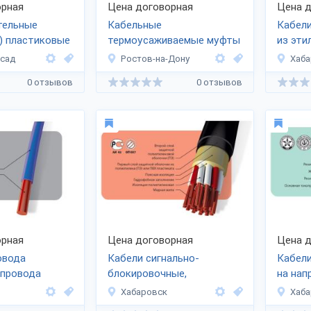
рная
Цена договорная
Цена д
тельные
Кабельные
Кабели
) пластиковые
термоусаживаемые муфты
из эти
резины
осад
Ростов-на-Дону
Хаба
и кон
0 отзывов
0 отзывов
с изол
из тер
этилен
резин
рная
Цена договорная
Цена д
овода
Кабели сигнально-
Кабели
 провода
блокировочные,
на нап
овой
с полиэтиленовой
Хабаровск
Хаба
изоляцией