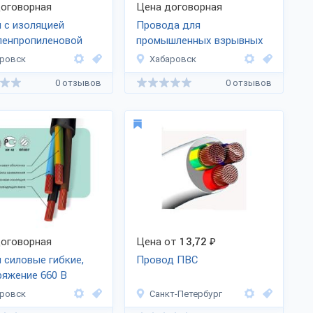
оговорная
Цена договорная
 с изоляцией
Провода для
ленпропиленовой
промышленных взрывных
, силовые
работ ВП ГОСТ
6285-74
ровск
Хабаровск
трольные ЭПРОТЕРМ
0 отзывов
0 отзывов
яцией
мостойкой
пропиленовой
ы
оговорная
Цена от
13,72
₽
 силовые гибкие,
Провод ПВС
ряжение 660 В
ровск
Санкт-Петербург