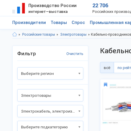
22 706
Производство России
интернет—выставка
Российских произво
Производители
Товары
Спрос
Промышленная ка
Российские товары
Электротовары
Кабельно-проводников
Кабельно
Фильтр
Очистить
всё
по рей
Выберите регион
Электротовары
Электрокабель, электроизоляция
Выберите подкатегорию