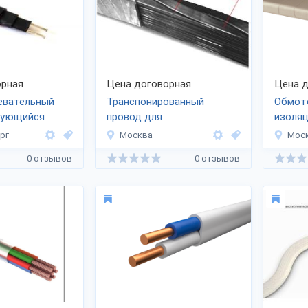
рная
Цена договорная
Цена д
евательный
Транспонированный
Обмот
рующийся
провод для
изоля
трансформаторов
рг
Москва
Мос
0 отзывов
0 отзывов