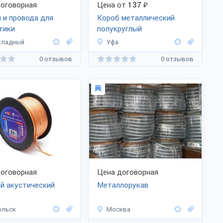
оговорная
Цена от
137
₽
 и провода для
Короб металлический
тики
полукруглый
хладный
Уфа
0 отзывов
0 отзывов
оговорная
Цена договорная
й акустический
Металлорукав
ольск
Москва