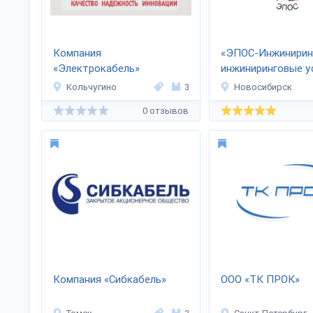
Компания
«ЭПОС-Инжиниринг
«Электрокабель»
инжиниринговые ус
Кольчугинский завод»
Кольчугино
3
Новосибирск
0 отзывов
Компания «Сибкабель»
ООО «ТК ПРОК»