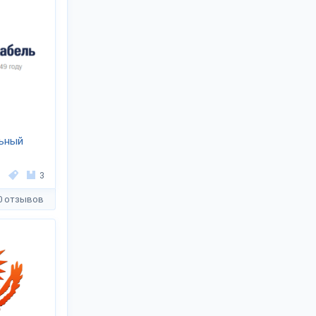
ьный
3
0 отзывов