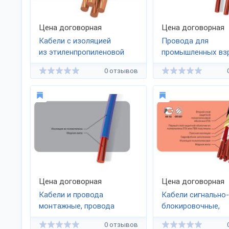
Цена договорная
Цена договорная
Кабели с изоляцией
Провода для
из этиленпропиленовой
промышленных вз
резины, силовые
работ ВП ГОСТ
62
0 отзывов
и контрольные ЭПРОТЕРМ
с изоляцией
из термостойкой
этиленпропиленовой
резины
Цена договорная
Цена договорная
Кабели и провода
Кабели сигнально-
монтажные, провода
блокировочные,
с пластмассовой
с полиэтиленовой
0 отзывов
изоляцией
изоляцией