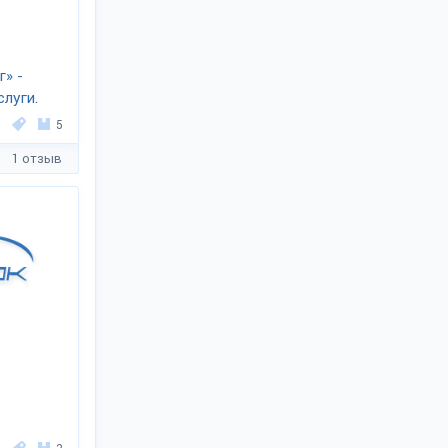
» -
луги.
5
1 отзыв