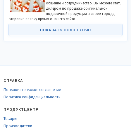
общение и сотрудничество. Вы можете стать
дилером по продаже оригинальной
подарочной продукции в своем городе,
отправив заявку прямо с нашего сайта.
Характерная отличительная особенность российского рынка
ПОКАЗАТЬ ПОЛНОСТЬЮ
подарков - дарить можно все! Кроме того, по данным статистики,
число праздничных и памятных дат у россиян выше, что
провоцирует стабильный рост российского рынка подарков.
По данным агентства Bagatelle, 40% подарков в России -
парфюмерия и алкоголь (этот вид знаков внимания занимает 2/3
доли корпоративных подарков). 30% - ювелирные изделия (до
80% покупок ювелирных подарков приходится в России к 8 марта,
праздникам Нового года и Рождества. Значимость календарных
дат принято подчеркивать подарками из благородных сплавов
СПРАВКА
среди 72% россиян). 20% - одежда, по 5% приходится на технику и
другие виды.
Пользовательское соглашение
Предпраздничные дни увеличивают денежно эквивалентный
Политика конфиденциальности
объем продаж в специализированных магазинах и отделах
корпоративных подарков до 1000%. Уровень розничных продаж
ПРОДУКТЦЕНТР
сувенирно-подарочного ассортимента увеличивается в эти дни на
87%.
Товары
Производители