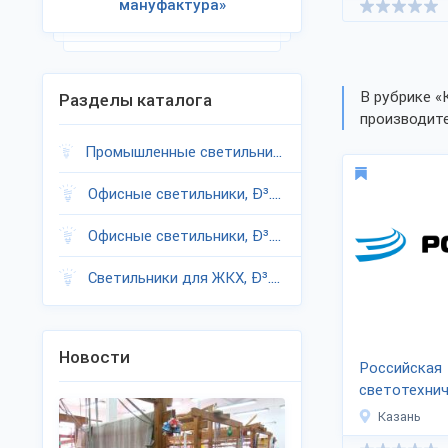
мануфактура»
В рубрике «
Разделы каталога
производите
Промышленные светильники, Ð³.Казань
Офисные светильники, Ð³.Казань
Офисные светильники, Ð³.Казань
Светильники для ЖКХ, Ð³.Казань
Новости
Российская
светотехни
компания «
Казань