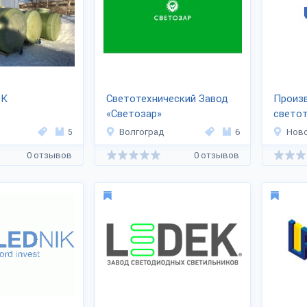
ЭК
Светотехнический Завод
Произ
«Светозар»
светот
обору
5
Волгоград
6
Нов
ГРУПП
0 отзывов
0 отзывов