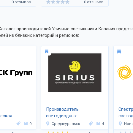
0 отзывов
0 отзывов
Каталог производителей Уличные светильники Казани» предста
лей из близких категорий и регионов:
Производитель
Спектр
ческая
светодиодных
свето
РСК ГРУПП»
светильников «SIRIUS»
светил
9
Среднеуральск
4
Нов