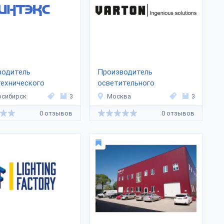
водитель
Производитель
ехнического
осветительного
дования «ИНТЭКС
оборудования «Вартон»
осибирск
3
Москва
3
»
0 отзывов
0 отзывов