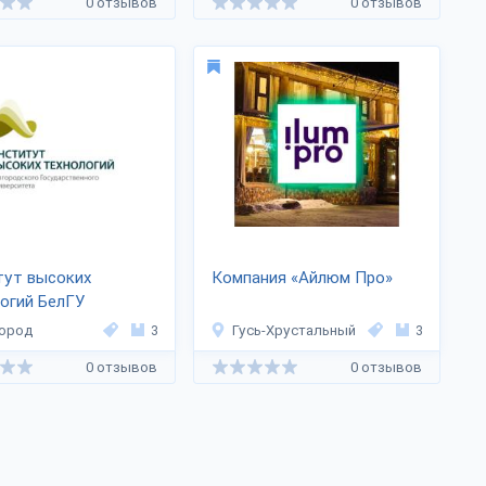
0 отзывов
0 отзывов
тут высоких
Компания «Айлюм Про»
огий БелГУ
ород
3
Гусь-Хрустальный
3
0 отзывов
0 отзывов