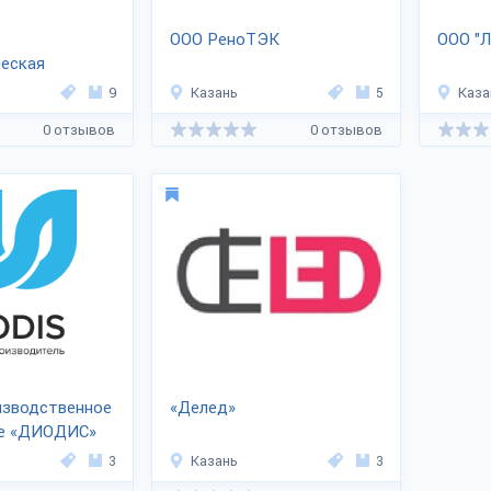
ООО РеноТЭК
ООО "Л
ческая
РСК ГРУПП»
9
Казань
5
Каза
0 отзывов
0 отзывов
изводственное
«Делед»
е «ДИОДИС»
3
Казань
3