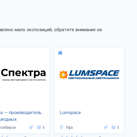
влено мало экспозиций, обратите внимание на
а — производитель
Lumspace
диодных
ьников
осибирск
5
Уфа
5