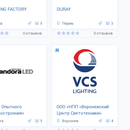
ING FACTORY
DURAY
ов
5
Пермь
3
0 отзывов
0 отзывов
д Опытного
ООО «НПП «Воронежский
ростроения»
Центр Светотехники»
га
5
Воронеж
4