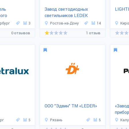
ель
Завод светодиодных
LIGHT
ного
светильников LEDEK
ия «LEDNIK»
рбург
3
Ростов-на-Дону
14
Кир
0 отзывов
1 отзыв
ООО "Эдвин" ТМ «LEDER»
«Заво
прибо
рг
5
Рязань
5
Калу