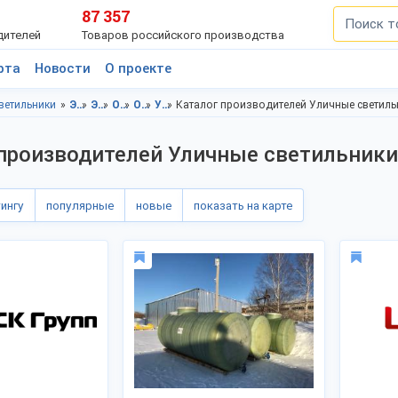
87 357
дителей
Товаров российского производства
рта
Новости
О проекте
ветильники
Электротовары, Татарстан респ.
Электротовары, Казань
Освещение и светотехника, Татарстан респ.
Освещение и светотехника, Казань
Уличные светильники, Татарстан респ.
Каталог производителей Уличные светиль
производителей Уличные светильники
тингу
популярные
новые
показать на карте