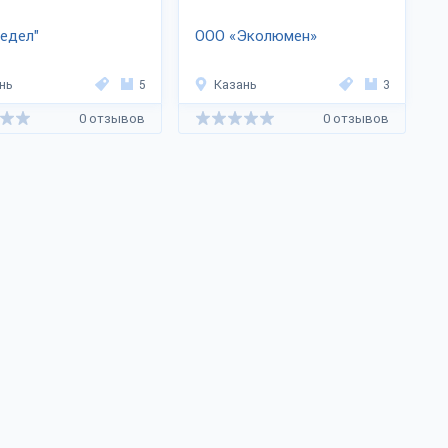
едел"
ООО «Эколюмен»
нь
5
Казань
3
0 отзывов
0 отзывов