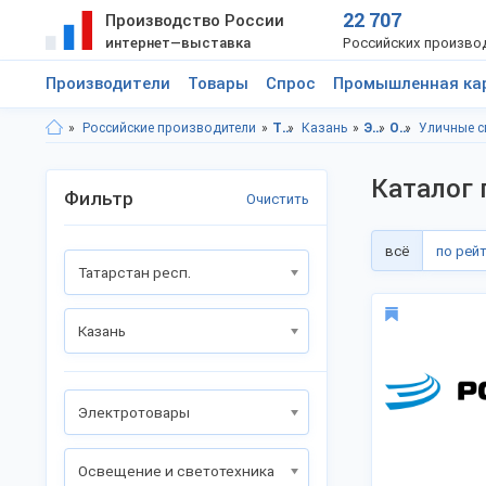
22 707
Производство России
интернет—выставка
Российских произво
Производители
Товары
Спрос
Промышленная ка
Российские производители
Татарстан респ.
Казань
Электротовары
Освещение и светотехника
Уличные с
Каталог 
Фильтр
Очистить
всё
по рей
Татарстан респ.
Казань
Электротовары
Освещение и светотехника