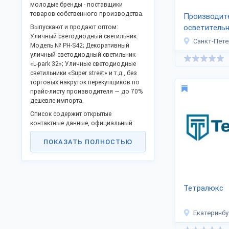
молодые бренды - поставщики
товаров собственного производства.
Производит
осветитель
Выпускают и продают оптом:
Уличный светодиодный светильник.
оборудован
Санкт-Пете
Модель № PH-S42; Декоративный
уличный светодиодный светильник
«L-park
32»; Уличные светодиодные
светильники «Super street» и т.д., без
торговых накруток перекупщиков по
прайс-листу производителя — до 70%
дешевле импорта.
Список содержит открытые
контактные данные, официальный
сайт и позволяет заказать продукцию
ПОКАЗАТЬ ПОЛНОСТЬЮ
оптом напрямую, стать
представителем в своём регионе.
Российские производственные
компании активно включились в
процессы импортозамещения и
Тетралюкс
модернизации, предлагают выгодное
сотрудничество.
Екатеринбу
Заказы отправляем в любые регионы
России, СНГ и на экспорт.