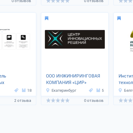
0 отзывов
0 отзывов
ель
ООО ИНЖИНИРИНГОВАЯ
Инсти
ых
КОМПАНИЯ «ЦИР»
технол
ов
18
Екатеринбург
5
Белг
Т»
2 отзыва
0 отзывов