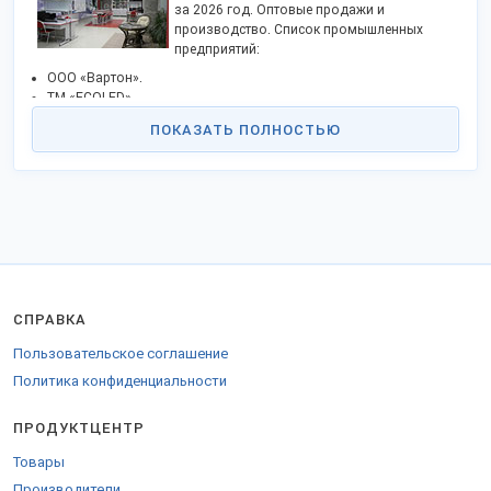
за 2026 год. Оптовые продажи и
производство. Список промышленных
предприятий:
ООО «Вартон».
TM «ECOLED».
«Halla Lighting».
ПОКАЗАТЬ ПОЛНОСТЬЮ
«Экосвет».
Промышленное объединение «Элетех» и пр.
Российский производитель предлагает светодиодное и
люминесцентное освещение. Фабрики освоили технологии по
выпуску подвесного, накладного, встраиваемого оборудования.
Заводы предложили настенные и потолочные светильники с
лампами различной мощности и светового потока. Офисные
изделия определяет экономичное потребление энергии и дизайн.
Продукция излучает свет, безопасный для глаз. Модели
СПРАВКА
оснащают кронштейном и креплениями для монтажа - под заказ.
Изготовитель предлагает услуги по проектированию освещения
Пользовательское соглашение
помещений, в случае надобности предлагают влагозащищенные
Политика конфиденциальности
изделия. Осветители офисов часто объединяют в единую схему.
Изготовитель светодиодных и обычных светильников приглашает
ПРОДУКТЦЕНТР
к сотрудничеству поставщиков сырья и материалов, оптовиков.
Компании наладили доставку по Москве и области, в регионы РФ,
Товары
страны СНГ и зарубежья. Менеджеры прояснят детали как купить
Производители