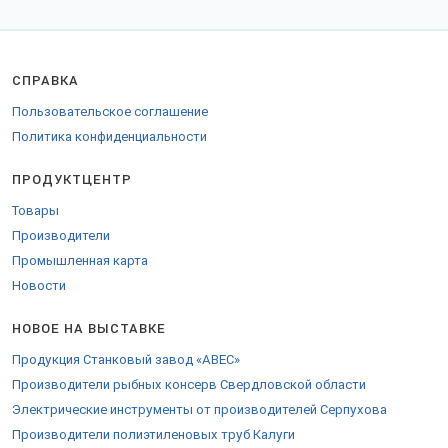
"Аргос-Свет"
(Основан в 2005 г.). Специализация:
светодиодные светильники типа "Армстронг", встраиваемые и
накладные панели для офисных и административных зданий.
Активно внедряет системы "умного света".
СПРАВКА
"Световые Технологии"
(Основан в 2010 г.). Специализация:
полный цикл производства офисных светильников, включая
Пользовательское соглашение
подвесные и линейные системы. Делает ставку на модульность и
ремонтопригодность.
Политика конфиденциальности
"Вартон"
(Основан в 1999 г.). Специализация: широкий
ассортимент светодиодных светильников для коммерческого
ПРОДУКТЦЕНТР
сектора, включая офисные потолочные решения повышенной
надежности.
Товары
"Оптоган Технологии"
(Основан в 2011 г., часть холдинга).
Производители
Специализация: высокотехнологичные светодиодные решения,
Промышленная карта
включая офисные панели с улучшенными характеристиками
светового потока и энергопотребления.
Новости
Характеристики выпускаемой продукции соответствуют
актуальным требованиям:
НОВОЕ НА ВЫСТАВКЕ
Материалы:
Основные – алюминиевые сплавы (корпуса,
Продукция Станковый завод «АВЕС»
радиаторы), ударопрочный поликарбонат (рассеиватели),
Производители рыбных консерв Свердловской области
оцинкованная сталь (крепления).
Технологии:
Применение SMD и COB светодиодов ведущих
Электрические инструменты от производителей Серпухова
мировых и российских брендов, драйверы с высоким КПД и
Производители полиэтиленовых труб Калуги
PFC. Соответствие ГОСТ Р МЭК 60598-1-2011 и ГОСТ Р 54350-