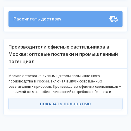
Рассчитать доставку
Производители офисных светильников в
Москве: оптовые поставки и промышленный
потенциал
Москва остается ключевым центром промышленного
производства в России, включая выпуск современных
осветительных приборов. Производство офисных светильников –
значимый сегмент, обеспечивающий потребности бизнеса и
госучреждений столицы и регионов в энергоэффективных
решениях. Рынок активно развивается в рамках
ПОКАЗАТЬ ПОЛНОСТЬЮ
импортозамещения, предлагая качественные альтернативы
зарубежным брендам.
Крупные и средние производители Москвы формируют основу
отрасли: