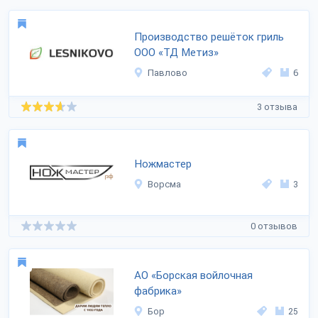
Производство решёток гриль
ООО «ТД Метиз»
Павлово
6
3 отзыва
Ножмастер
Ворсма
3
0 отзывов
АО «Борская войлочная
фабрика»
Бор
25