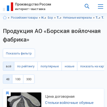
Производство России
интернет—выставка
Российские товары
Нижегородская область
Бор
Текстиль
Нетканые материалы
Текстиль, Нижегородская область
Текстиль, г.Бор
Продукция АО «Борская войлочная
фабрика»
Показать фильтр
всё
по рейтингу
популярные
новые
показать на карте
48
100
300
Цена договорная
Стельки войлочные обувные