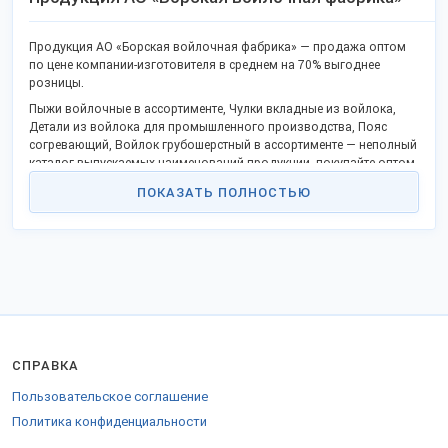
Продукция АО «Борская войлочная фабрика» — продажа оптом
по цене компании-изготовителя в среднем на 70% выгоднее
розницы.
Пыжи войлочные в ассортименте, Чулки вкладные из войлока,
Детали из войлока для промышленного производства, Пояс
согревающий, Войлок грубошерстный в ассортименте — неполный
каталог выпускаемых наименований продукции, покупайте оптом
без посредников.
ПОКАЗАТЬ ПОЛНОСТЬЮ
В каталоге уже известные наименования и новая продукция.
Качество отвечает госстандартам или техническим регламентам,
не проигрывает китайским аналогам.
Станьте дилером или оптовым покупателем в своём регионе и
получайте преимущества работы без посредников. Реализуем
продукцию в городах: Москва, Гонконг, Нижний Новгород, Санкт-
Петербург, Хельсинки и других.
Доставка удобной ТК во все города РФ, ТС и на экспорт.
СПРАВКА
Для отправки в СНГ оформляются разрешительные бумаги.
Пользовательское соглашение
Отправьте заказ на
стенде компании
.
Политика конфиденциальности