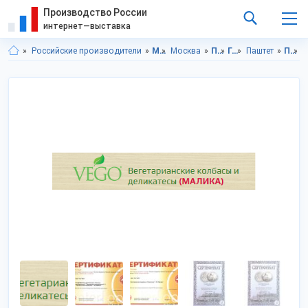
Производство России
интернет—выставка
Российские производители
Московская область
Москва
Продукты питания
Гастрономия
Паштет
Продукты питания в Московская область
Проду