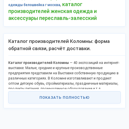
каталог
,
одежды белошвейка г москва
производителей женская одежда и
аксессуары переславль-залесский
Каталог производителей Коломны: форма
обратной связи, расчёт доставки.
Каталог производителей Коломны
— 40 экспозиций на интернет-
выставке. Малые, средние и крупные производственные
предприятия представили на Выставке собственную продукцию в
различных категориях. В Коломне изготавливают и продают
оптом детскую обувь, стройматериалы, праздничные материалы,
продукты питания, промышленное оборудование и т.д.
Каталог содержит открытые контакты, официальные сайты и
ПОКАЗАТЬ ПОЛНОСТЬЮ
позволяет купить продукцию оптом напрямую, стать
дистрибьютором в своём регионе.
Доставка в любые регионы Российской Федерации, ТС и за рубеж.
Для экспорта за рубеж предоставляются соответствующие
накладные.