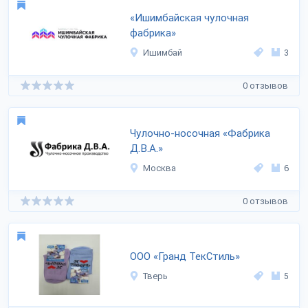
«Ишимбайская чулочная
фабрика»
Ишимбай
3
0 отзывов
Чулочно-носочная «Фабрика
Д.В.А.»
Москва
6
0 отзывов
ООО «Гранд ТекСтиль»
Тверь
5