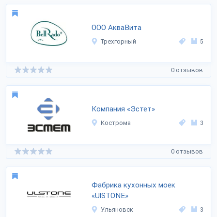
ООО АкваВита
Трехгорный
5
0 отзывов
Компания «Эстет»
Кострома
3
0 отзывов
Фабрика кухонных моек
«UlSTONE»
Ульяновск
3