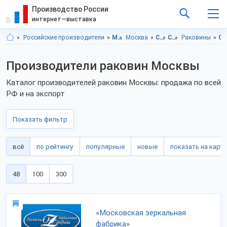
Производство России
интернет—выставка
Российские производители
Московская область
Москва
Строительство и ремонт
Сантехника
Раковины
Строительство и ремонт, Московская об
Производители раковин Москвы
Каталог производителей раковин Москвы: продажа по всей
РФ и на экспорт
Показать фильтр
всё
по рейтингу
популярные
новые
показать на карте
48
100
300
«Московская зеркальная
фабрика»