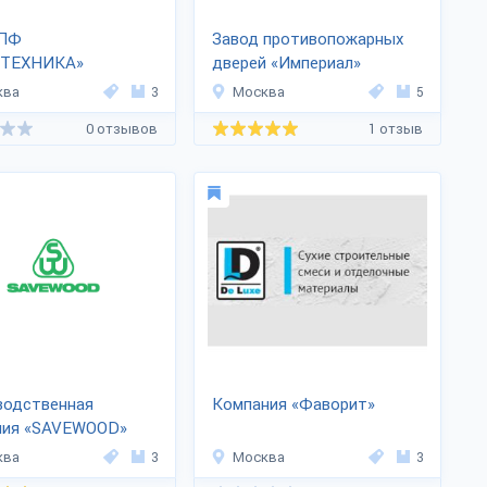
НПФ
Завод противопожарных
ТЕХНИКА»
дверей «Империал»
ква
3
Москва
5
0 отзывов
1 отзыв
водственная
Компания «Фаворит»
ния «SAVEWOOD»
ква
3
Москва
3