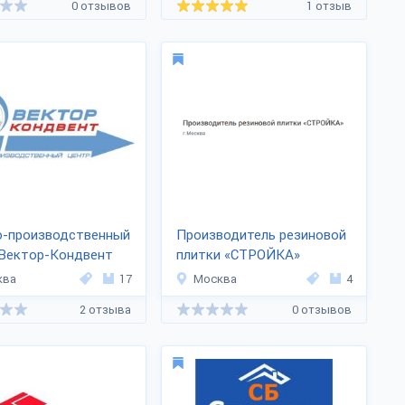
0 отзывов
1 отзыв
о-производственный
Производитель резиновой
 Вектор-Кондвент
плитки «СТРОЙКА»
ква
17
Москва
4
2 отзыва
0 отзывов