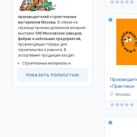
производителей строительных
материалов Москвы.
В списке на
странице производственной интернет-
выставки
590 Московских заводов,
фабрик и небольших предприятий
,
производящих товары для
строительства и ремонта. В
ассортимент продукции входят:
Строительные материалы и
оборудование;
Строительные смеси, кирпич, блоки;
ПОКАЗАТЬ ПОЛНОСТЬЮ
Производит
Комплектующие
металлоконструкций;
«Практика»
Стройматериалы для отделки
Москва
фасадов;
Инструмент для ремонта и
строительства;
Сантехника;
Керамическая плитка;
Межкомнатные и входные двери;
Обои, шпаклевка, цемент и пр.