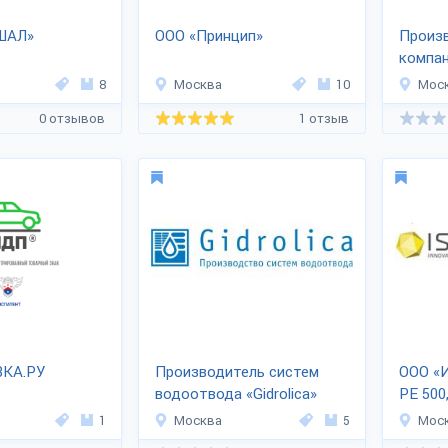
ШАЛ»
ООО «Принцип»
Произ
компа
8
Москва
10
Мос
0 отзывов
1 отзыв
КА.РУ
Производитель систем
ООО «
водоотвода «Gidrolica»
РЕ 500
1
Москва
5
Мос