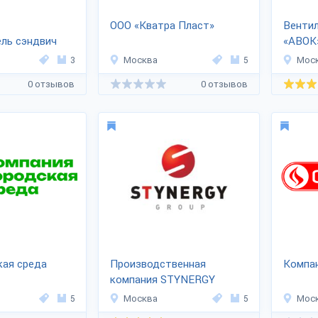
ООО «Кватра Пласт»
Венти
ль сэндвич
«АВОК
ОСПАНЕЛИ
3
Москва
5
Мос
0 отзывов
0 отзывов
кая среда
Производственная
Компан
компания STYNERGY
5
Москва
5
Мос