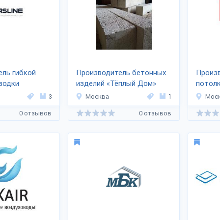
ель гибкой
Производитель бетонных
Произ
водки
изделий «Тёплый Дом»
потолк
3
Москва
1
Мос
0 отзывов
0 отзывов