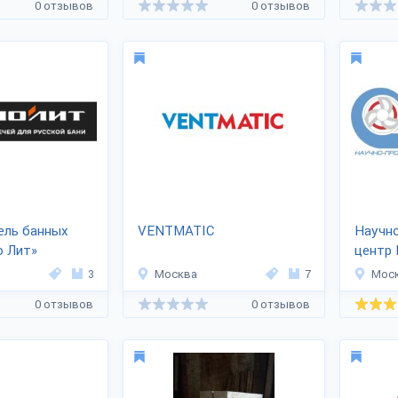
0 отзывов
0 отзывов
ель банных
VENTMATIC
Научн
о Лит»
центр
3
Москва
7
Мос
0 отзывов
0 отзывов