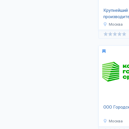
Крупнейший
производите
панелей-М
Москва
ООО Городс
Москва