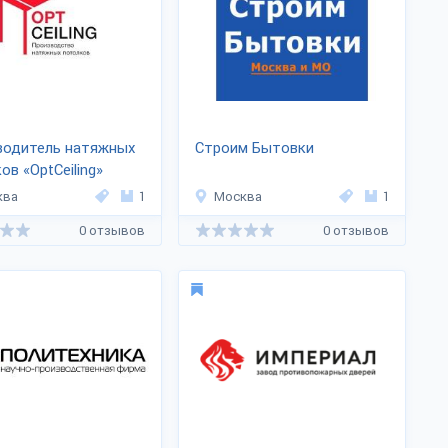
водитель натяжных
Строим Бытовки
ов «OptCeiling»
ква
1
Москва
1
0 отзывов
0 отзывов