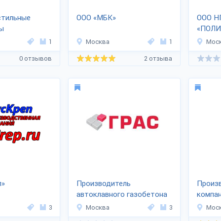
кстильные
ООО «МБК»
ООО 
ы
«ПОЛИ
1
Москва
1
Мос
0 отзывов
2 отзыва
п»
Производитель
Произ
автоклавного газобетона
компа
«ГРАС»
3
Москва
3
Мос