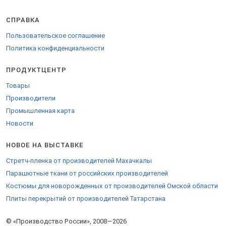
Новгород и других.
Доставка удобной транспортной компанией во все регионы
СПРАВКА
России, ТС и за рубеж.
Пользовательское соглашение
Для доставки в страны Евросоюза оформляются необходимые
Политика конфиденциальности
бумаги.
Закажите продукцию на
стенде компании
.
ПРОДУКТЦЕНТР
Товары
Производители
Промышленная карта
Новости
НОВОЕ НА ВЫСТАВКЕ
Стретч-пленка от производителей Махачкалы
Парашютные ткани от российских производителей
Костюмы для новорожденных от производителей Омской области
Плиты перекрытий от производителей Татарстана
© «Производство России», 2008—2026