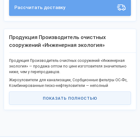
Рассчитать доставку
Продукция Производитель очистных
сооружений «Инженерная экология»
Продукция Производитель очистных сооружений «Инженерная
экология» — продажа оптом по цене изготовителя значительно
ниже, чем у перепродавцов.
Жироуловители для канализации, Сорбционные фильтры ОС-Фс,
Комбинированные песко-нефтеуловители — неполный
ассортимент выпускаемых товаров, покупайте оптом без
посредников.
ПОКАЗАТЬ ПОЛНОСТЬЮ
В продаже уже известные товары и новая продукция.
Качество отвечает госстандартам или техническим условиям, не
уступает западным конкурентам.
Станьте дилером или оптовым покупателем в своём городе и
получайте выгоду работы без посредников. Продаем продукцию
в городах: Москва, Санкт-Петербург, Ханчжоу, Мытищи, Нижний