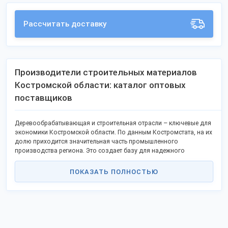
Рассчитать доставку
Производители строительных материалов
Костромской области: каталог оптовых
поставщиков
Деревообрабатывающая и строительная отрасли – ключевые для
экономики Костромской области. По данным Костромстата, на их
долю приходится значительная часть промышленного
производства региона. Это создает базу для надежного
снабжения рынка пиломатериалами, изделиями из древесины и
конструкциями. Оптовая закупка напрямую у производителей
ПОКАЗАТЬ ПОЛНОСТЬЮ
гарантирует ценовую эффективность и контроль качества для
строительных компаний, розничных сетей и подрядных
организаций.
Ключевые производители региона:
ООО "Костромадрев" (осн. 1998 г.)
: Крупнейший поставщик