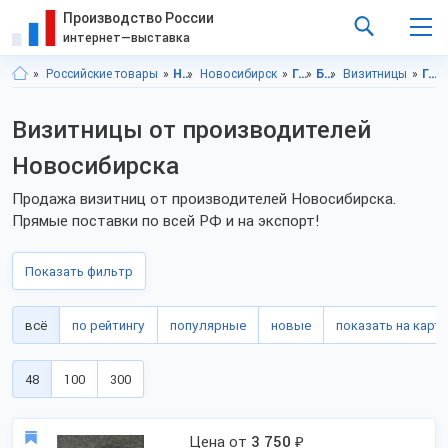
Производство России
интернет—выставка
Российские товары
Новосибирская область
Новосибирск
Галантерея
Бумажники
Визитницы
Галантерея, Новосибирская область
Визитницы от производителей
Новосибирска
Продажа визитниц от производителей Новосибирска.
Прямые поставки по всей РФ и на экспорт!
Показать фильтр
всё
по рейтингу
популярные
новые
показать на карте
48
100
300
Цена от
3 750
₽