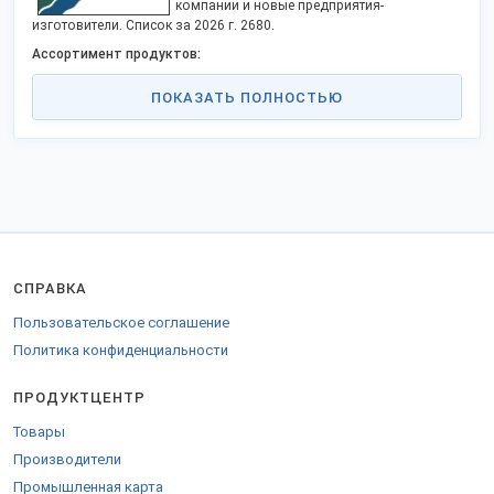
компании и новые предприятия-
изготовители. Список за 2026 г. 2680.
Ассортимент продуктов:
оптические приборы;
ПОКАЗАТЬ ПОЛНОСТЬЮ
военная форма, спецодежда;
консервированные овощи;
часы, сувениры, посуда;
кондитерские изделия;
крупы, напитки, масла;
текстильная одежда;
магниты;
свинина и пр. категории товаров.
Новосибирск — третий по численности город России,
СПРАВКА
неофициальная столица Сибири. В регионе размещено до 200
крупных индустриальных предприятий. 94% промышленного
Пользовательское соглашение
производства это энергетика, газо- и водоснабжение,
Политика конфиденциальности
металлургия, металлообработка, машиностроение. Модернизация
оборудования — приоритет заводов и фабрик. Кроме того,
компании переходят на материалы и комплектующие от
ПРОДУКТЦЕНТР
российского поставщика.
Товары
Доставка груза из Новосибирска в любую точку Российской
Федерации и за пределы страны — заказывается у транспортных
Производители
организаций. Чтобы купить продукцию, можно воспользоваться
Промышленная карта