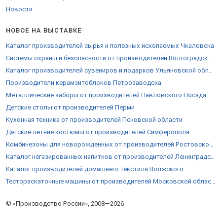
магазинами в сети интернет, официальными сайтами
Новости
производителей. Каталог выставки содержит адреса и телефоны
предприятий. Цены и наличие артикулов уточняйте у сотрудников.
НОВОЕ НА ВЫСТАВКЕ
Производители Новосибирска призывают заинтересованных лиц
к совместному бизнесу. Гарантируются гибкие цены и прозрачные
Каталог производителей сырья и полезных ископаемых Чкаловска
условия сотрудничества. С целью приобрести изделия оптом,
Системы охраны и безопасности от производителей Волгоградской области
скачать прайс — обратитесь к менеджеру на странице.
Каталог производителей сувениров и подарков Ульяновской области
Производители керамзитоблоков Петрозаводска
Металлические заборы от производителей Павловского Посада
Детские столы от производителей Перми
Кухонная техника от производителей Псковской области
Детские летние костюмы от производителей Симферополя
Комбинезоны для новорожденных от производителей Ростовской области
Каталог негазированных напитков от производителей Ленинградской области
Каталог производителей домашнего текстиля Волжского
Тестораскаточные машины от производителей Московской области
© «Производство России», 2008—2026