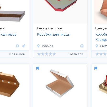
ная
Цена договорная
Цена д
под пиццу
Коробки для пиццы
Коробк
Квадра
уголок
Москва
Дми
0 отзывов
0 отзывов