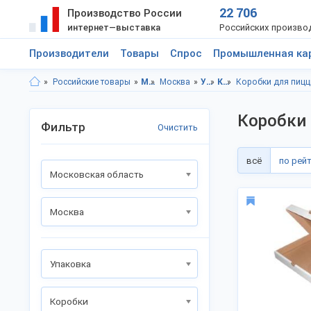
22 706
Производство России
интернет—выставка
Российских произво
Производители
Товары
Спрос
Промышленная ка
Российские товары
Московская область
Москва
Упаковка
Коробки
Коробки для пиц
Коробки
Фильтр
Очистить
всё
по рей
Московская область
Москва
Упаковка
Коробки