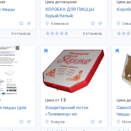
ная
Цена договорная
Цена д
я пиццы
КОРОБКА ДЛЯ ПИЦЦЫ
Коробк
бурый/белый
Климовск
Сева
0 отзывов
0 отзывов
0
13
Цена от
Цена д
я пиццы (для
Кондитерский лоток
Самос
«Телевизор» из
пиццы
гофрокартона
Ковров
Мос