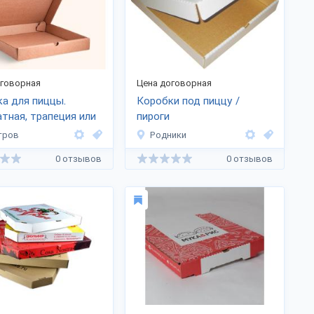
оговорная
Цена договорная
а для пиццы.
Коробки под пиццу /
тная, трапеция или
пироги
тров
Родники
0 отзывов
0 отзывов