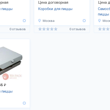
рная
Цена договорная
Цена д
я пиццы
Коробки для пиццы
Самос
пиццы
Москва
Мос
0 отзывов
0 отзывов
46
₽
я пиццы