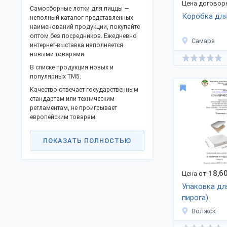
Цена договор
Самосборные лотки для пиццы —
Коробка дл
неполный каталог представленных
наименований продукции, покупайте
оптом без посредников. Ежедневно
Самара
интернет-выставка наполняется
новыми товарами.
В списке продукция новых и
популярных ТМ5.
Качество отвечает государственным
стандартам или техническим
регламентам, не проигрывает
европейским товарам.
Станьте дилером или оптовым
партнёром в своём крае. Поддержите
ПОКАЗАТЬ ПОЛНОСТЬЮ
процесс импортозамещения и
модернизации промышленности
России и получайте выгоду прямого
18,6
Цена от
сотрудничества.
Упаковка дл
Доставка в любые регионы
пирога)
Российской Федерации, таможенного
союза и за границу.
Волжск