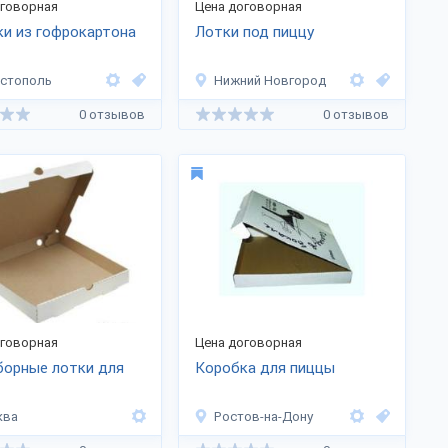
оговорная
Цена договорная
и из гофрокартона
Лотки под пиццу
стополь
Нижний Новгород
0 отзывов
0 отзывов
оговорная
Цена договорная
борные лотки для
Коробка для пиццы
ква
Ростов-на-Дону