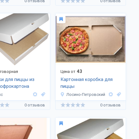
0 отзывов
0 отзывов
43
оговорная
Цена от
и для пиццы из
Картонная коробка для
гофрокартона
пиццы
сс
Лосино-Петровский
0 отзывов
0 отзывов