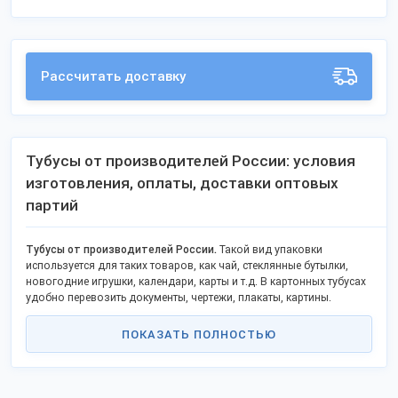
Рассчитать доставку
Тубусы от производителей России: условия
изготовления, оплаты, доставки оптовых
партий
Тубусы от производителей России.
Такой вид упаковки
используется для таких товаров, как чай, стеклянные бутылки,
новогодние игрушки, календари, карты и т.д. В картонных тубусах
удобно перевозить документы, чертежи, плакаты, картины.
Покупайте оптовые партии из наличия на складе производителей,
ПОКАЗАТЬ ПОЛНОСТЬЮ
заказывайте по индивидуальному дизайну, размеру, с принтом,
логотипом.
На Выставке предусмотрена форма обратной связи, открыты
контакты, официальные сайты изготовителей.