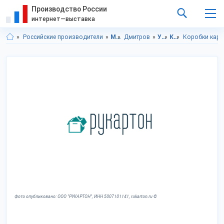
Производство России
интернет—выставка
Российские производители
Московская область
Дмитров
Упаковка
Коробки
Коробки карт
Фото опубликовано: ООО "РУКАРТОН", ИНН 5007101141, rukarton.ru ©