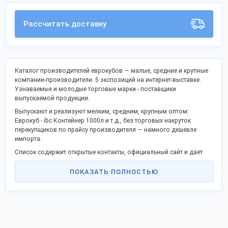
Рассчитать доставку
Каталог производителей еврокубов — малые, средние и крупные
компании-производители. 5 экспозиций на интернет-выставке.
Узнаваемые и молодые торговые марки - поставщики
выпускаемой продукции.
Выпускают и реализуют мелким, средним, крупным оптом:
Еврокуб - ibc Контейнер 1000л и т.д., без торговых накруток
перекупщиков по прайсу производителя — намного дешевле
импорта.
Список содержит открытые контакты, официальный сайт и дает
возможность заказать продукцию оптом напрямую, стать
дистрибьютором в своём городе.
ПОКАЗАТЬ ПОЛНОСТЬЮ
Российские производители активно включились в процессы
импортозамещения и модернизации, предлагают выгодное
партнерство.
Оптовые поставки во все регионы России, таможенного союза и
за границу.