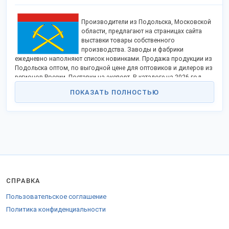
Производители из Подольска, Московской
области, предлагают на страницах сайта
выставки товары собственного
производства. Заводы и фабрики
ежедневно наполняют список новинками. Продажа продукции из
Подольска оптом, по выгодной цене для оптовиков и дилеров из
регионов России. Поставки на экспорт. В каталоге на 2026 год
размещено 480 изделий и продуктов.
ПОКАЗАТЬ ПОЛНОСТЬЮ
Производство в городе издавна налажено в отраслях энерго- и
газо-переработки, в обрабатывающей отрасли. Промышленные
предприятия предлагают для оптовых клиентов строительные
материалы и оборудование, кабель, полотенцесушители. Из
Подольска идут поставки ассортимента детской одежды бренда
«У+», школьной формы от швейной фабрики «Равол».
Востребована на рынке продукция кондитерской
промышленности города — кукурузные палочки, жевательная
резинка, шоколадные конфеты, леденцовая карамель и прочие
СПРАВКА
продукты питания.
Пользовательское соглашение
Компании-поставщики отправляют в регионы подольский паркет,
Политика конфиденциальности
кухонные гарнитуры и мебель, матрасы, пряжу, упаковочное
оборудование и упаковку, и др.