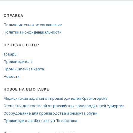
Товары региона являются результатом высокоразвитости
региона в индустриально-аграрном плане. Многочисленные
СПРАВКА
залежи полезных ископаемых приносят немалый доход в
бюджет. Уникальные черноземы, более 70% земельных угодий,
Пользовательское соглашение
служат опорой экономики региона. Объёмы выпуска продукции
наращиваются в рамках импортозамещения. Модернизируется
Политика конфиденциальности
оборудование.
ПРОДУКТЦЕНТР
Территория - лидер в производстве птицы и свинины по России.
Белгородская область - пример в сфере промышленного развития.
Товары
Продукция от местных производителей пользуется спросом в
регионах России, и в странах-соседях. Компании приглашают к
Производители
сотрудничеству дилеров, поставщиков, оптовых покупателей. С
Промышленная карта
целью купить товары оптом, скачать прайс - обращайтесь к
Новости
менеджеру на странице.
НОВОЕ НА ВЫСТАВКЕ
Медицинские изделия от производителей Красногорска
Стеллажи для гостиной от российских производителей Удмуртии
Оборудование для производства и ремонта обуви
Производители Женских угг Татарстана