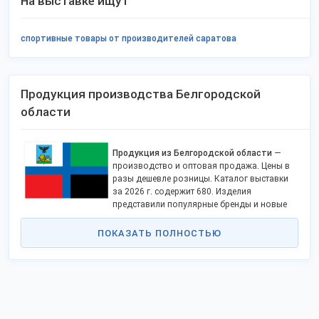
На выставке ищут
спортивные товары от производителей саратова
Продукция производства Белгородской
области
Продукция из Белгородской области
—
производство и оптовая продажа. Цены в
разы дешевле розницы. Каталог выставки
за 2026 г. содержит 680. Изделия
представили популярные бренды и новые
торговые марки. Список постоянно обновляется и дополняется.
Ассортимент:
ПОКАЗАТЬ ПОЛНОСТЬЮ
снеки, чипсы, сухарики;
сыры, молочные и мясные продукты;
комбикорма, орехи, растительное масло;
мебель, рыбные полуфабрикаты;
трансформаторные подстанции;
одежда для малышей и пр. категории.