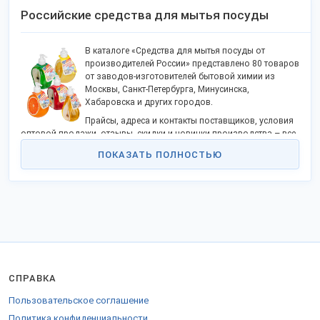
Российские средства для мытья посуды
В каталоге «Средства для мытья посуды от
производителей России» представлено 80 товаров
от заводов-изготовителей бытовой химии из
Москвы, Санкт-Петербурга, Минусинска,
Хабаровска и других городов.
Прайсы, адреса и контакты поставщиков, условия
оптовой продажи, отзывы, скидки и новинки производства – все
сведения на 2026 год.
ПОКАЗАТЬ ПОЛНОСТЬЮ
Цена от 27 руб. Продажа оптом.
Производство на автоматизированном оборудовании без
использования опасных для здоровья компонентов.
Компании предлагают заказать и купить продукцию в
ассортименте:
гели для мытья посуды;
бальзамы, увлажняющие кожу рук;
средства (гели и «таблетки») для посудомоечных машин;
СПРАВКА
натуральные моющие средства без парабенов и вредных
красителей и т.д.
Пользовательское соглашение
Линейка ароматов – «Лимон», «Апельсин», «Лесные ягоды»,
Политика конфиденциальности