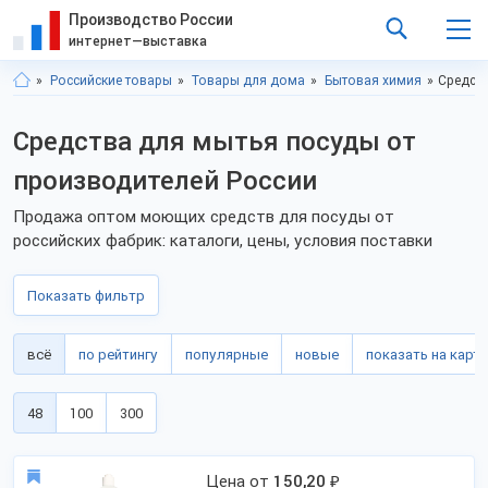
Производство России
интернет—выставка
Российские товары
Товары для дома
Бытовая химия
Средств
Средства для мытья посуды от
производителей России
Продажа оптом моющих средств для посуды от
российских фабрик: каталоги, цены, условия поставки
Показать фильтр
всё
по рейтингу
популярные
новые
показать на карте
48
100
300
Цена от
150,20
₽