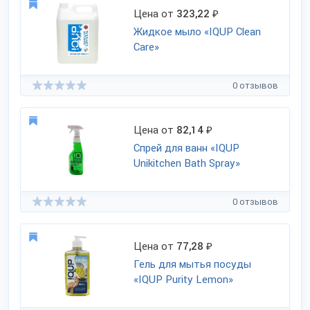
Цена от
323,22
₽
Жидкое мыло «IQUP Clean
Care»
0 отзывов
Цена от
82,14
₽
Спрей для ванн «IQUP
Unikitchen Bath Spray»
0 отзывов
Цена от
77,28
₽
Гель для мытья посуды
«IQUP Purity Lemon»