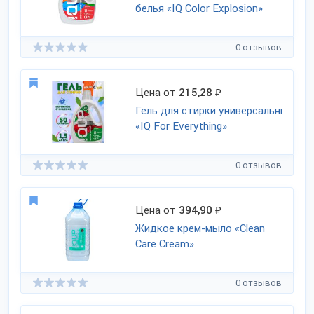
белья «IQ Сolor Explosion»
0 отзывов
Цена от
215,28
₽
Гель для стирки универсальный
«IQ For Everything»
0 отзывов
Цена от
394,90
₽
Жидкое крем-мыло «Clean
Care Cream»
0 отзывов