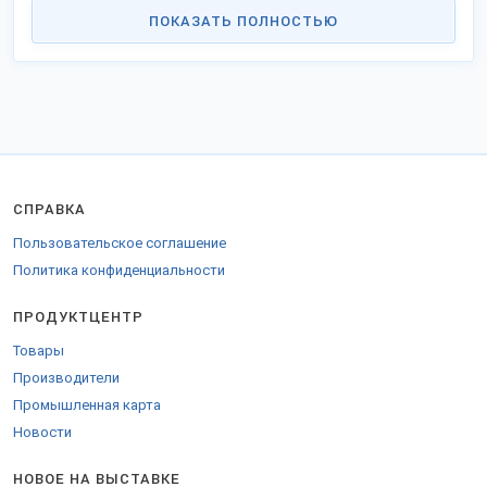
Пенза появилась как город России в 1663-м году. Площадь
ПОКАЗАТЬ ПОЛНОСТЬЮ
города невелика - 304 кв. км. Человек, проживающих в столице
пензенской области, насчитывается около 519 тыс.
Важнейшая отрасль городской экономики - производственная. В
Пензе насчитывается 1911 разнонаправленных промышленных
предприятий, это производства:
мягкой мебели и кухонь;
одежды, швейных изделий и текстиля;
продуктов питания;
СПРАВКА
медицинского и химического оборудования (Пенза -
единственное место в России, где выпускают клапаны сердца);
Пользовательское соглашение
трубопроводной арматуры и труб;
Политика конфиденциальности
вычислительной техники;
бумаги, типографической продукции.
ПРОДУКТЦЕНТР
Также в Пензе выпускают: обои, женские сумки, мебель,
строительные материалы, охранные комплексы, авиатренажеры и
Товары
другие категории товаров.
Производители
Что производят в Пензе? Мы ответили на этот вопрос
— убедитесь
Промышленная карта
в этом, оцените продукцию компаний в каталогах интернет-
выставки!
Производство продовольственных и
Новости
непродовольственных товаров в Пензе на достойном уровне.
НОВОЕ НА ВЫСТАВКЕ