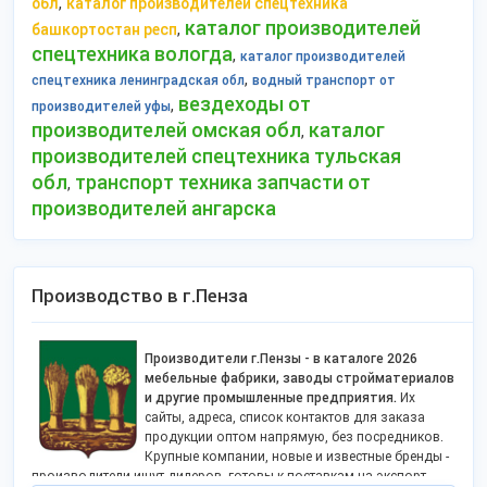
,
обл
каталог производителей спецтехника
каталог производителей
,
башкортостан респ
спецтехника вологда
,
каталог производителей
,
спецтехника ленинградская обл
водный транспорт от
вездеходы от
,
производителей уфы
производителей омская обл
каталог
,
производителей спецтехника тульская
обл
транспорт техника запчасти от
,
производителей ангарска
Производство в г.Пенза
Производители г.Пензы - в каталоге 2026
мебельные фабрики, заводы стройматериалов
и другие промышленные предприятия.
Их
сайты, адреса, список контактов для заказа
продукции оптом напрямую, без посредников.
Крупные компании, новые и известные бренды -
производители ищут дилеров, готовы к поставкам на экспорт.