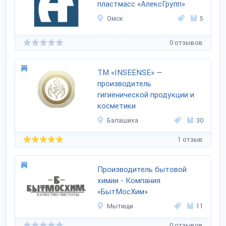
пластмасс «АлексГрупп»
Омск
5
0 отзывов
ТМ «INSEENSE» —
производитель
гигиенической продукции и
косметики
Балашиха
30
1 отзыв
Производитель бытовой
химии - Компания
«БытМосХим»
Мытищи
11
0 отзывов