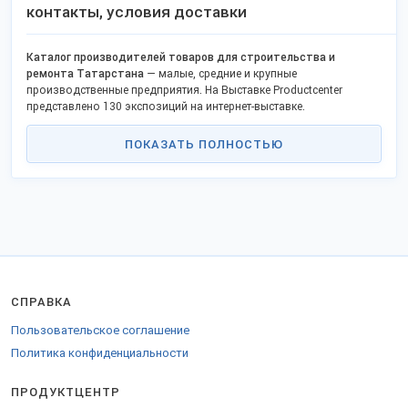
контакты, условия доставки
Каталог производителей товаров для строительства и
ремонта Татарстана
— малые, средние и крупные
производственные предприятия. На Выставке Productcenter
представлено 130 экспозиций на интернет-выставке.
отечественных торговых марок.
ПОКАЗАТЬ ПОЛНОСТЬЮ
Компании выпускают и реализуют оптом: отделочные материалы,
стройматериалы, строительную химию, ЖБИ, дорожные покрытия,
здания заводской готовности и т.д.
Покупателям доступны открытые контакты, форма обратной
связи с производителями Татарстана, официальные сайты.
Дилерам предлагают индивидуальные условия, рекламную
поддержку. Оптовые скидки зависят от объёма заказа.
Грузы отправляют в любые регионы Российской Федерации, СНГ и
на экспорт. Для доставки в страны ТС предоставляются
СПРАВКА
необходимые накладные.
Пользовательское соглашение
Политика конфиденциальности
ПРОДУКТЦЕНТР