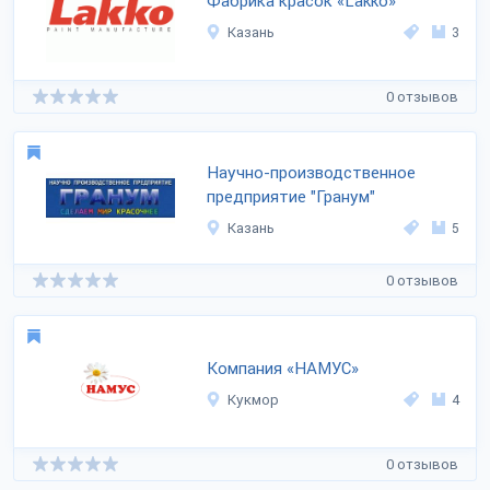
Фабрика красок «Lakko»
Казань
3
0 отзывов
Научно-производственное
предприятие "Гранум"
Казань
5
0 отзывов
Компания «НАМУС»
Кукмор
4
0 отзывов