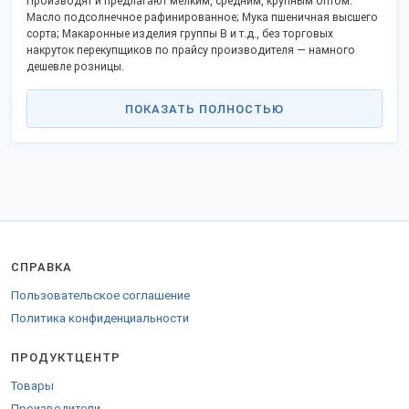
Производят и предлагают мелким, средним, крупным оптом:
Масло подсолнечное рафинированное; Мука пшеничная высшего
сорта; Макаронные изделия группы В и т.д., без торговых
накруток перекупщиков по прайсу производителя — намного
дешевле розницы.
Список содержит открытые контактные данные, официальный сайт
и позволяет сделать заказ напрямую, стать дистрибьютором в
ПОКАЗАТЬ ПОЛНОСТЬЮ
своём городе.
Российские производственные предприятия активно
поддерживают программу импортозамещения и модернизации,
предлагают выгодное сотрудничество.
Заказы отправляем во все регионы Российской Федерации, ТС и
за рубеж.
Для отправки за пределы РФ предоставляются
сопроводительные бумаги.
СПРАВКА
Пользовательское соглашение
Политика конфиденциальности
ПРОДУКТЦЕНТР
Товары
Производители