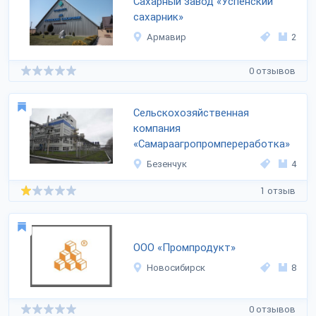
Сахарный завод «Успенский
сахарник»
Армавир
2
0 отзывов
Сельскохозяйственная
компания
«Самараагропромпереработка»
Безенчук
4
1 отзыв
ООО «Промпродукт»
Новосибирск
8
0 отзывов