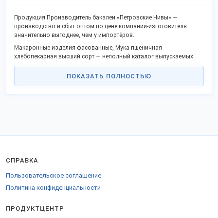
Продукция Производитель бакалеи «Петровские Нивы» —
производство и сбыт оптом по цене компании-изготовителя
значительно выгоднее, чем у импортёров.
Макаронные изделия фасованные, Мука пшеничная
хлебопекарная высший сорт — неполный каталог выпускаемых
наименований продукции, покупайте оптом без посредников.
ПОКАЗАТЬ ПОЛНОСТЬЮ
В каталоге популярные товары и новая продукция.
Качество отвечает госстандартам или техническим регламентам,
не проигрывает импортным аналогам.
Станьте дилером или оптовым представителем в своём крае и
получайте выгоду работы напрямую. Реализуем продукцию в
городах: Москва, Санкт-Петербург, Краснодар, Ставрополь,
Ростов-на-Дону и других.
Заказы отправляем удобной ТК во все города России, ТС и за
границу.
СПРАВКА
Для продажи в СНГ оформляются разрешительные документы.
Пользовательское соглашение
Отправьте заказ на
стенде компании
.
Политика конфиденциальности
ПРОДУКТЦЕНТР