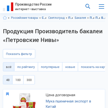
Производство России
интернет—выставка
Российские товары
Ставропольский край
Светлоград
Продукты питания
Бакалея
Продукты питания, Ставропольский край
Продукты питания, г.Светлоград
Бакалея, Ставропольский край
Продукция Производитель бакалеи
«Петровские Нивы»
Показать фильтр
всё
по рейтингу
популярные
новые
показать на карте
48
100
300
Цена договорная
Мука пшеничная экспорт в
Китай