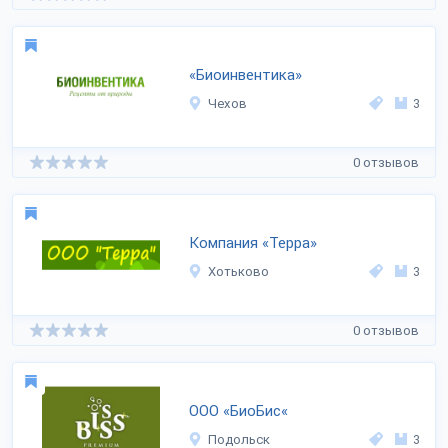
«Биоинвентика»
Чехов
3
0 отзывов
Компания «Терра»
Хотьково
3
0 отзывов
ООО «БиоБис«
Подольск
3