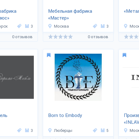
фабрика
Мебельная фабрика
«Мета
люс»
«Мастер»
орск
3
Москва
3
Мос
0 отзывов
0 отзывов
ель
Born to Embody
Произ
«INLA
3
Люберцы
5
Мос