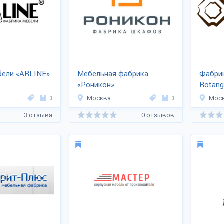
бели «ARLINE»
Мебельная фабрика
Фабри
«Роникон»
Rotang
3
Москва
3
Мос
3 отзыва
0 отзывов