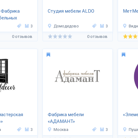
 Фабрика
Студия мебели ALDO
МетМе
бельных
Алан-89»
3
Домодедово
3
Видн
0 отзывов
0 отзывов
мастерская
Фабрика мебели
«Элем
р»
«АДАМАНТ»
а
3
Москва
3
Пуш