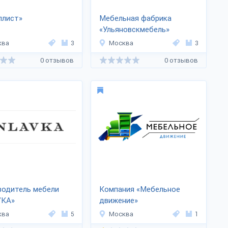
ллист»
Мебельная фабрика
«Ульяновскмебель»
ква
3
Москва
3
0 отзывов
0 отзывов
водитель мебели
Компания «Мебельное
VKA»
движение»
ква
5
Москва
1