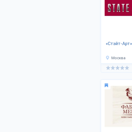
товаров в гостиную комнату
выпускаются из экологичных
материалов - массива дерева, шпона,
ДСП, ЛДСП, МДФ, пластика, металла.
Отраслевое производство пользуется
услугами преимущественно
поставщиков российского сырья.
Модернизация оборудования,
«Стэйт-Арт»
повышение качества обслуживания
способствуют увеличению числа
положительных отзывов про
Москва
продукцию.
Продажа оптовых партий мебели в
гостиную ведётся через интернет-
магазины, официальные сайты
компаний, дилеров, торговых
партнеров в регионах. Приобрести
крупный опт можно по цене
производителя. Список производств
содержит контакты - телефоны,
адреса. Уточняйте наличие новых
моделей у сотрудников предприятий.
Доставка в Москву и Подмосковье,
регионы России при помощи
транспортных организаций.