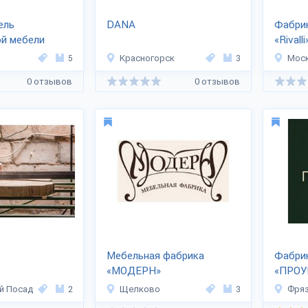
ель
DANA
Фабрик
ой мебели
«Rivalli
»
5
Красногорск
3
Мос
0 отзывов
0 отзывов
Мебельная фабрика
Фабрик
«МОДЕРН»
«ПРОУ
й Посад
2
Щелково
3
Фря