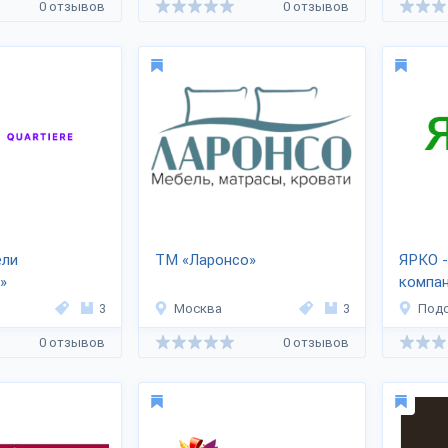
0 отзывов
0 отзывов
ели
ТМ «Ларонсо»
ЯРКО -
»
компа
3
Москва
3
Под
0 отзывов
0 отзывов