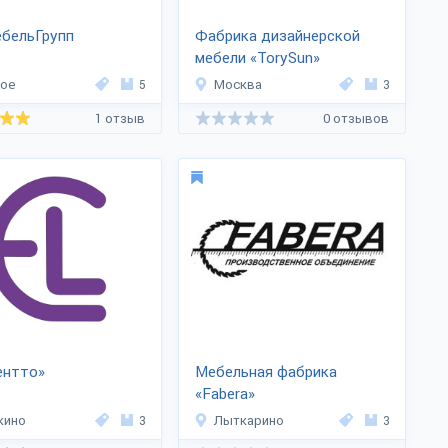
бельГрупп
Фабрика дизайнерской
мебели «TorySun»
ое
5
Москва
3
1 отзыв
0 отзывов
ентто»
Мебельная фабрика
«Fabera»
кино
3
Лыткарино
3