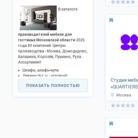
В каталоге
производителей мебели для
гостиных Московской области
2026
года 80 компаний. Центры
производства - Москва, Домодедово,
Балашиха, Королёв, Пушкино, Руза.
Ассортимент:
Шкафы, шкафы-купе;
Диваны (в т. ч. - угловые);
Студия меб
Кресла, софы, комоды;
ПОКАЗАТЬ ПОЛНОСТЬЮ
«QUARTIERE
Журнальные столики, раскладные
столы;
Москва
Пуфы, тумбы под телевизор;
Стенки, гарнитуры;
Мягкие уголки, зеркала;
Стулья и прочее.
Мебельные фабрики предлагают
изготовление на заказ по чертежам
заказчика. Все категории мебельных