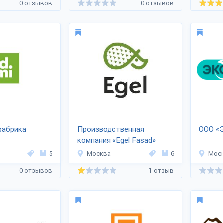
0 отзывов
0 отзывов
фабрика
Производственная
ООО «
компания «Egel Fasad»
5
Москва
6
Мос
0 отзывов
1 отзыв