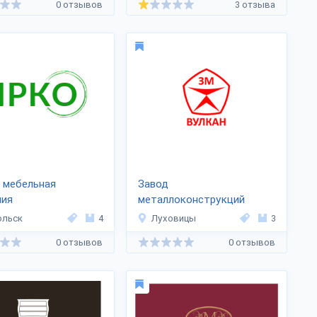
0 отзывов
3 отзыва
 мебельная
Завод
ния
металлоконструкций
«Вулкан»
ольск
4
Луховицы
3
0 отзывов
0 отзывов