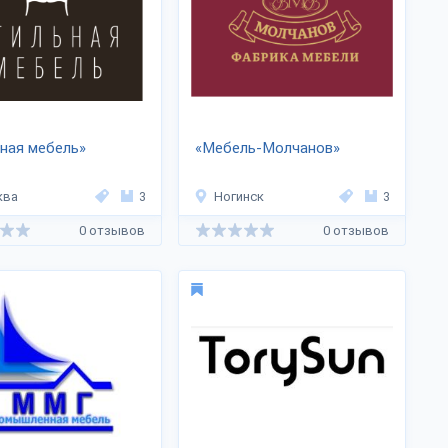
ная мебель»
«Мебель-Молчанов»
ква
3
Ногинск
3
0 отзывов
0 отзывов