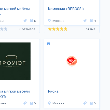
а мягкой мебели
Компания «BEROSSI»
»
ква
5
Москва
4
0 отзывов
1 отзыв
а мягкой мебели
Риока
ЮТ»
зино
5
Москва
5