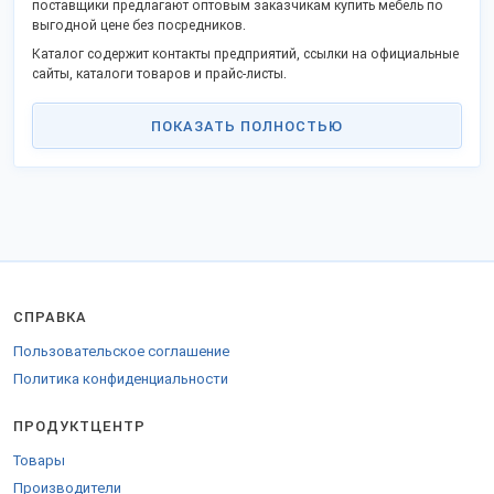
поставщики предлагают оптовым заказчикам купить мебель по
выгодной цене без посредников.
Каталог содержит контакты предприятий, ссылки на официальные
сайты, каталоги товаров и прайс-листы.
Мебель в регионы России поставляют мебельные фабрики из
Москвы, Люберец, Красногорска, Королева и пр.
ПОКАЗАТЬ ПОЛНОСТЬЮ
Мебельная фабрика «Полосатая Лошадка» предлагает на рынок
детскую мебель из массива дерева (кровати, игровые комплексы,
наборы детской и игровой мебели в детский сад). Фабрика
детской мебели «BABYFORMA» детские кроватки и комоды,
двухъярусные кровати. Фабрика «КИТ» из Королева продает
оптом кроватки цветные классические и фигурные. «Кобяковская
фабрика по лозоплетению» предлагает покупателям плетеные
люльки из лозы.
СПРАВКА
Список другой продукции, характеристики моделей мебели и
размеры, дизайн смотрите в товарных карточках компаний на
Пользовательское соглашение
выставке.
Политика конфиденциальности
Производство из сертифицированных материалов,
комплектующих и фурнитуры отечественного и импортного
ПРОДУКТЦЕНТР
производства.
Производители приглашают к сотрудничеству оптовых
Товары
заказчиков, мебельные магазины и торговые сети, гос.
Производители