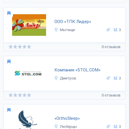
ООО «ТПК Лидер»
Мытищи
3
0 отзывов
Компания «STOL.COM»
Дмитров
3
0 отзывов
«OrthoSleep»
Люберцы
3