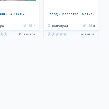
ния «ПАРТАЛ»
Завод «Северсталь-метиз»
ара
5
Волгоград
3
0 отзывов
0 отзывов