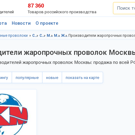
87 360
дителей
Товаров российского производства
рта
Новости
О проекте
ные проволоки
Сырье, полезные ископаемые, Московская область
Сырье, полезные ископаемые, Москва
Металлы, сплавы, Московская область
Металлы, сплавы, Москва
Жаропрочные проволоки, Московская область
Производители жаропрочных прово
дители жаропрочных проволок Москв
водителей жаропрочных проволок Москвы: продажа по всей РФ
тингу
популярные
новые
показать на карте