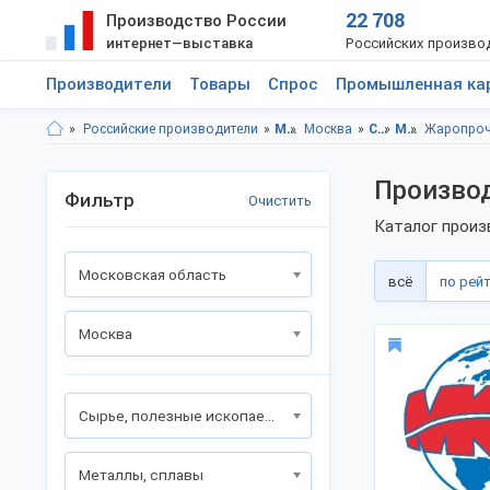
22 708
Производство России
интернет—выставка
Российских произво
Производители
Товары
Спрос
Промышленная ка
Российские производители
Московская область
Москва
Сырье, полезные ископаемые
Металлы, сплавы
Жаропроч
Произво
Фильтр
Очистить
Каталог произ
Московская область
всё
по рей
Москва
Сырье, полезные ископаемые
Металлы, сплавы