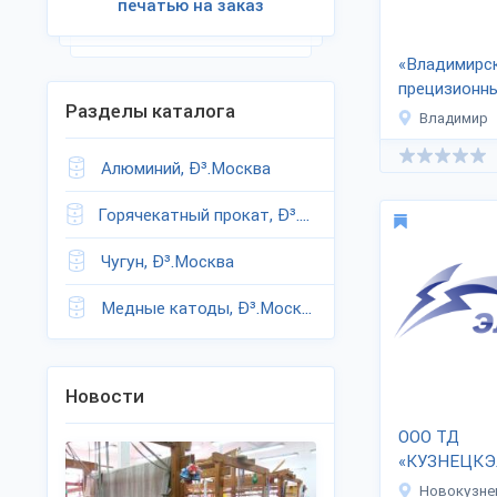
печатью на заказ
«Владимирс
прецизионны
Разделы каталога
Владимир
Алюминий, Ð³.Москва
Горячекатный прокат, Ð³.Москва
Чугун, Ð³.Москва
Медные катоды, Ð³.Москва
Новости
ООО ТД
«КУЗНЕЦКЭ
Новокузне