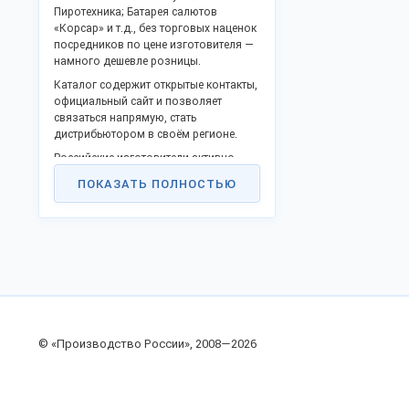
Пиротехника; Батарея салютов
«Корсар» и т.д., без торговых наценок
посредников по цене изготовителя —
намного дешевле розницы.
Каталог содержит открытые контакты,
официальный сайт и позволяет
связаться напрямую, стать
дистрибьютором в своём регионе.
Российские изготовители активно
включились в программу
ПОКАЗАТЬ ПОЛНОСТЬЮ
импортозамещения и модернизации,
предлагают выгодное партнерство.
Оптовые поставки в любые регионы
РФ, таможенного союза и за границу.
Для продажи в страны Евросоюза
предоставляются соответствующие
документы.
© «Производство России», 2008—2026