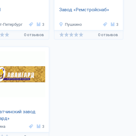
И
Завод «Ремстройснаб»
т-Петербург
3
Пушкино
3
0 отзывов
0 отзывов
атчинский завод
ард»
ина
3