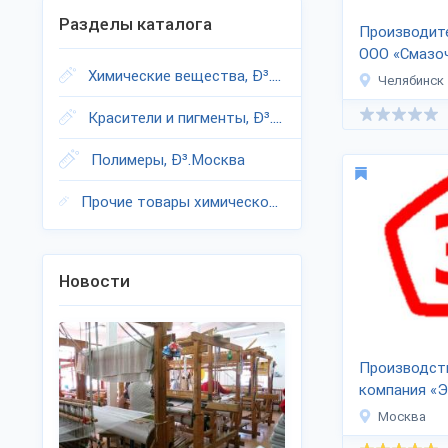
Разделы каталога
Производит
ООО «Смазо
Химические вещества, Ð³.Москва
материалы»
Челябинск
Красители и пигменты, Ð³.Москва
Полимеры, Ð³.Москва
Прочие товары химической промышленности, Ð³.Москва
Новости
Производст
компания «Э
Москва