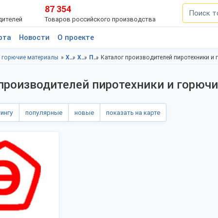
87 354
дителей
Товаров российского производства
рта
Новости
О проекте
и горючие материалы
Химическая промышленность, Московская область
Химическая промышленность, Москва
Пиротехника и горючие материалы, Московская область
Каталог производителей пиротехники и
производителей пиротехники и горюч
тингу
популярные
новые
показать на карте