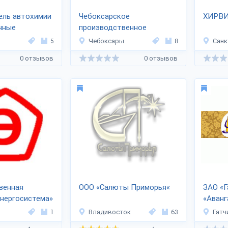
ель автохимии
Чебоксарское
ХИРВ
чные
производственное
объединение им. В.И.
5
Чебоксары
8
Санк
Чапаева
0 отзывов
0 отзывов
венная
ООО «Салюты Приморья«
ЗАО «Г
нергосистема»
«Аванг
1
Владивосток
63
Гатч