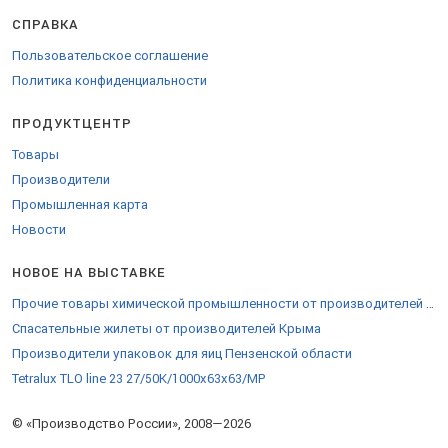
пищевой промышленности под свой проект, по чертежам, ТЗ.
Московские заводы предлагают готовые кейсы по техническом
СПРАВКА
оснащению цехов из разных сфер пищевой промышленности.
Пользовательское соглашение
Доставка по всей России.
Политика конфиденциальности
Каталог включает открытые контакты, официальный сайт и
позволяет сделать заказ напрямую, стать региональным
дистрибьютором.
ПРОДУКТЦЕНТР
Товары
Производители
Промышленная карта
Новости
НОВОЕ НА ВЫСТАВКЕ
Прочие товары химической промышленности от производителей Бийска
Спасательные жилеты от производителей Крыма
Производители упаковок для яиц Пензенской области
Tetralux TLO line 23 27/50К/1000х63х63/МР
© «Производство России», 2008—2026