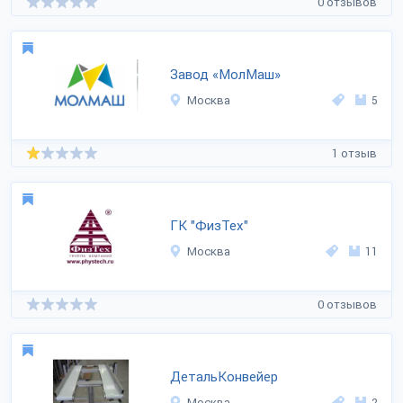
0 отзывов
Завод «МолМаш»
Москва
5
1 отзыв
ГК "ФизТех"
Москва
11
0 отзывов
ДетальКонвейер
Москва
2