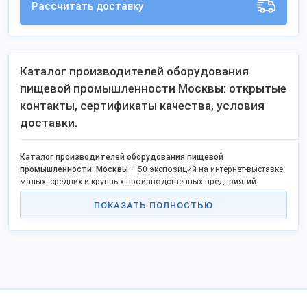
Рассчитать доставку
Каталог производителей оборудования
пищевой промышленности Москвы: открытые
контакты, сертификаты качества, условия
доставки.
Каталог производителей оборудования пищевой
промышленности Москвы -
50 экспозиций на интернет-выставке.
малых, средних и крупных производственных предприятий.
В Москве изготавливают под собственными брендами и продают
ПОКАЗАТЬ ПОЛНОСТЬЮ
оптом:
Дозатор;
Обвалочный конвейер;
Полуавтомат розлива в пакет;
Оборудование обвалки птицы;
Дистилляторы - самогонные аппараты и т.д.
Покупайте без торговых наценок, заказывайте оборудование