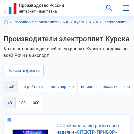
Производство России
интернет—выставка
Российские производители
Курская область
Курск
Бытовая техника, электроника
Кухонная техника
Электроплиты
Производители электроплит Курска
Каталог производителей электроплит Курска: продажа по
всей РФ и на экспорт
Показать фильтр
всё
по рейтингу
популярные
новые
показать на карте
48
100
300
ООО «Завод электробытовых
изделий «СПЕКТР-ПРИБОР»