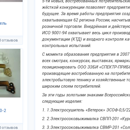
5-ти новых, востребованных потребительски
жёсткой конкуренции позволяет предприяти
будущее. За время работы предприятия соз
охватывающая 62 региона России, насчитыв
ель
розничной торговли. Внедрённая и действу
ИСО 9001-94 охватывает весь цикл производ
документации (КТД) и входного контроля ка
0 отзывов
контрольных испытаний.
С момента образования предприятия в 2007
всех смотрах, конкурсах, выставках, ярмар
позиционировать ООО ЗЭБИ «СПЕКТР-ПРИБО
производящее востребованную на потребит
электробытовую технику и хозяйственные т
широким слоям потребителей.
За эти годы золотыми знаками Всероссийск
следующие изделия:
1.
1.Электросушитель «Ветерок» ЭСОФ-0,5/22
0-2
2.
2.Электросоковыжималка СВПП-201 «Курян
3.
3.Электросоковыжималка СВМР-201 «Соло
0 отзывов