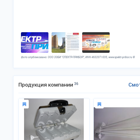
Фото опубликовано: ООО ЗЭБИ "СПЕКТР-ПРИБОР", ИНН 4632071035, www.spektr-pribor.ru ©
Продукция компании
36
Смо