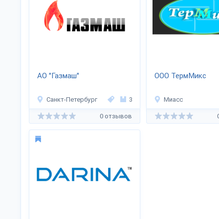
АО "Газмаш"
ООО ТермМикс
Санкт-Петербург
3
Миасс
0 отзывов