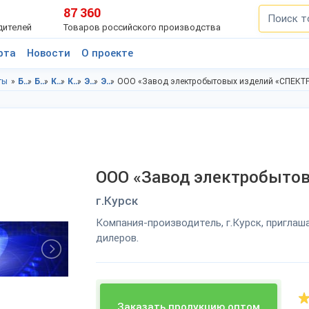
87 360
дителей
Товаров российского производства
рта
Новости
О проекте
ты
Бытовая техника, электроника в Курская область
Бытовая техника, электроника в г.Курск
Кухонная техника в Курская область
Кухонная техника в г.Курск
Электроплиты в Курская область
Электроплиты в г.Курск
ООО «Завод электробытовых изделий «СПЕКТ
ООО «Завод электробыто
г.Курск
Компания-производитель, г.Курск, приглаш
дилеров.
Заказать продукцию оптом