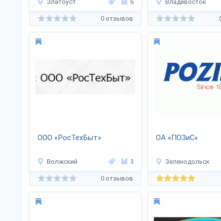
Златоуст
6
Владивосток
0 отзывов
ООО «РосТехБыт»
ОА «ПОЗиС«
Волжский
3
Зеленодольск
0 отзывов