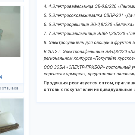
4.
4.Электровафельница ЭВ-0,8/220 «Лакомка
5.
5.Электросоковыжималка СВПР-201 «Дачн
6.
6.Электроорешница ЭО-0,8/220 «Белочка» -
7.
7.Электрошашлычница ЭШВ-1,25/220 «Пикн
8.
Электросушитель для овощей и фруктов ЭС
В 2012 г. Электровафельница ЭВ-0,8/220 «Л
региональном конкурсе «Покупайте курское»
ООО ЗЭБИ «СПЕКТР-ПРИБОР» постоянный уч
коренская ярмарка», представляет экспози
4
Продукция реализуется оптом, приглаш
0 отзывов
оптовых покупателей индивидуальные 