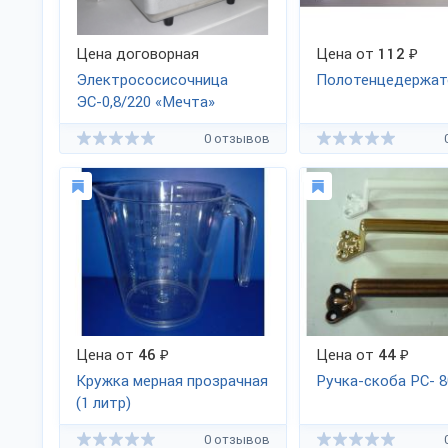
Цена договорная
Цена от
112
₽
Электрососисочница
Полотенцедержат
ЭС-0,8/220 «Мечта»
0 отзывов
Цена от
46
₽
Цена от
44
₽
Кружка мерная прозрачная
Ручка-скоба PC- 8
(1 литр)
0 отзывов