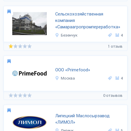
Сельскохозяйственная
компания
«Самараагропромпереработка»
Безенчук
4
1 отзыв
ООО «Primefood»
Москва
4
0 отзывов
Липецкий Маслосырзавод
«ЛИМОЛ»
Липецк
5