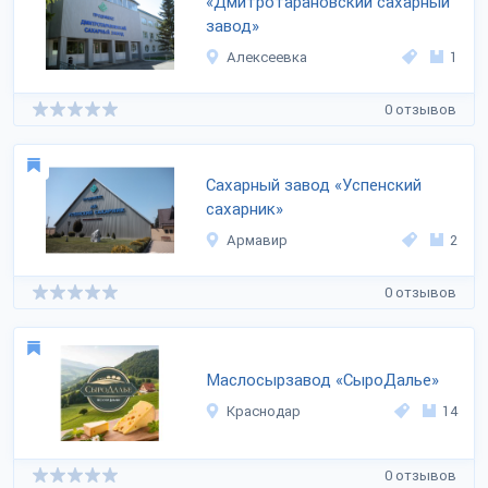
«Дмитротарановский сахарный
завод»
Алексеевка
1
0 отзывов
Сахарный завод «Успенский
сахарник»
Армавир
2
0 отзывов
Маслосырзавод «СыроДалье»
Краснодар
14
0 отзывов