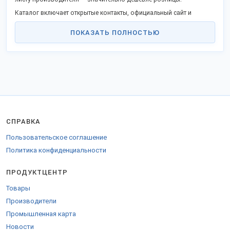
Каталог включает открытые контакты, официальный сайт и
позволяет сделать заказ напрямую, стать дистрибьютором в
Вашем регионе.
ПОКАЗАТЬ ПОЛНОСТЬЮ
Российские производственные фирмы активно включились в
программу импортозамещения и модернизации, предлагают
прибыльное сотрудничество.
Доставляем во все регионы Российской Федерации, ТС и за
границу.
Для продажи в страны Таможенного союза оформляются
разрешительные бумаги.
СПРАВКА
Пользовательское соглашение
Политика конфиденциальности
ПРОДУКТЦЕНТР
Товары
Производители
Промышленная карта
Новости